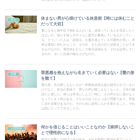
休まない男が心掛けている休息術【時には休むこと
幸せ
だって大切】
夏になると熱中症で倒れる人がいる。頑張っている人を否定したく
はないが、知らず知らずのうちに疲労が蓄積している人だってい
る。そういった人は「頑張る」を履き違えている可能性が高い。本
来は適切に休むからこそ、その日、また次の日と頑張ることができ
るものなのだ。適宜休むからこそ毎日頑張れる。それを証明してい
るのが、せいじ自身の積み上げなのだ。
罪悪感を抱えながら生きていく必要はない【聲の形
読書
を観て】
聲の形。耳の聞こえない人が一所懸命頑張る姿が描写されているだ
けでなく、本当の意味で「周りの声が聞こえなくなった」少年の物
語だと感じた。僕らは本当にしんどい時に、人の声が心に届かなく
なってしまう時がある。そちらのほうがよっぽど問題であり、早急
に治す必要があるのだ。そのために必死にもがき変わること。それ
は誰にだってできることだ。
何かを信じることはいいことなのか【崇拝しないこ
人間関係
とで理性的になる】
政治と宗教には結びつきがある。それを前提に政治を見ていくと、