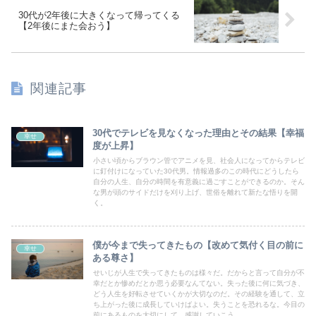
30代が2年後に大きくなって帰ってくる
【2年後にまた会おう】
関連記事
30代でテレビを見なくなった理由とその結果【幸福
幸せ
度が上昇】
小さい頃からブラウン管でアニメを見、社会人になってからテレビ
に釘付けになっていた30代男。情報過多のこの時代にどうしたら
自分の人生、自分の時間を有意義に過ごすことができるのか。そん
な男が頭のサイドだけを刈り上げ、世俗を離れて新たな悟りを開
く。
僕が今まで失ってきたもの【改めて気付く目の前に
幸せ
ある尊さ】
せいじが人生で失ってきたものは様々だ。だからと言って自分が不
幸だとか惨めだとか思う必要なんてない。失った後に何に気づき、
どう人生を好転させていくかが大切なのだ。その経験を通して、立
ち上がった後に成長していけばよい。失うことを恐れるな。今目の
前にあるものを大切にして、感謝していこう。