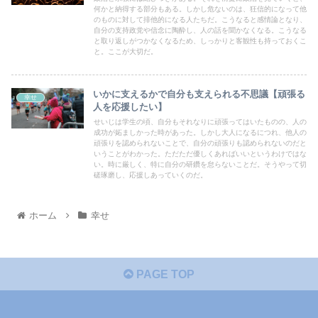
何かと納得する部分もある。しかし危ないのは、狂信的になって他
のものに対して排他的になる人たちだ。こうなると感情論となり、
自分の支持政党や信念に陶酔し、人の話を聞かなくなる。こうなる
と取り返しがつかなくなるため、しっかりと客観性も持っておくこ
と。ここが大切だ。
いかに支えるかで自分も支えられる不思議【頑張る
幸せ
人を応援したい】
せいじは学生の頃、自分もそれなりに頑張ってはいたものの、人の
成功が妬ましかった時があった。しかし大人になるにつれ、他人の
頑張りを認められないことで、自分の頑張りも認められないのだと
いうことがわかった。ただただ優しくあればいいというわけではな
い。時に厳しく、特に自分の研鑽を怠らないことだ。そうやって切
磋琢磨し、応援しあっていくのだ。
ホーム
幸せ
PAGE TOP