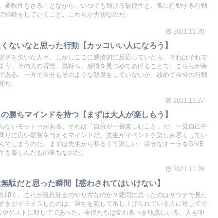
。柔軟性もさることながら、いつでも動ける敏捷性と、常に行動する行動
で経験をしていくこと。これらが大切なのだ。
2021.11.28
たくないなと思った行動【カッコいい人になろう】
節さを欠いた人々。しかしここに感情的に反応していたら、それはそれで
まう。その人の背景、気持ち、感情を見つめてあげることで、こちらが余
である。一方で自分もそのような態度をしていないか。改めて自分の行動
間だ。
2021.11.27
もの勝ちマインドを持つ【まずは大人が楽しもう】
らないモットーがある。それは「自分が一番楽しむこと」だ。一見自己中
周りに良い影響を与えるマインドだ。先生がイベントを楽しみ尽くしてい
んでしまうのだ。まずは先生から明るくて楽しい、幸せなオーラをGIVE
生も楽しんだもの勝ちなのだ。
2021.11.26
は無駄だと思った瞬間【惑わされてはいけない】
を叩く。これが現代社会のやり方なのか？疑問に思ったのはサウナで見た
ずきがイライラしたのは、過ちを犯して吊し上げられている人に対してで
Cやゲストに対してであった。今僕たちは変わるべき地点にいる。人を叩