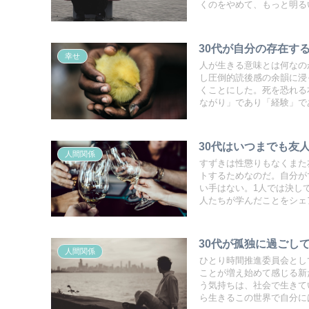
くのをやめて、もっと明る
30代が自分の存在す
幸せ
人が生きる意味とは何なの
し圧倒的読後感の余韻に浸
くことにした。死を恐れる
ながり」であり「経験」で
30代はいつまでも友
人間関係
すずきは性懲りもなくまた
トするためなのだ。自分が
い手はない。1人では決し
人たちが学んだことをシェ
30代が孤独に過ごし
人間関係
ひとり時間推進委員会とし
ことが増え始めて感じる新
う気持ちは、社会で生きて
ら生きるこの世界で自分に