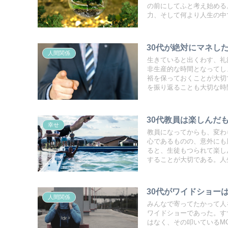
の前にしてふと考え始める
力、そして何より人生の中
30代が絶対にマネし
人間関係
生きていると出くわす、礼
非生産的な時間となってし
裕を保っておくことが大切
を振り返ることも大切な時
30代教員は楽しんだ
幸せ
教員になってからも、変わ
心であるものの、意外にも
ると、生徒もつられて楽し
することが大切である。人
30代がワイドショー
人間関係
みんなで寄ってたかって人
ワイドショーであった。す
はなく、その叩いているM