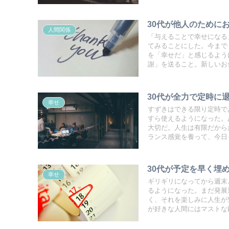
30代が他人のために
人間関係
「与えることで幸せになる
てみることにした。今まで
を「幸せだ」と感じるよう
謝」を送ること。新しいお
30代が全力で定時に
幸せ
すずきはできる限り定時で
すら使えるようになった。
大切だ。人生は有限だから
ランス感覚を養って、今日
30代が予定を早く埋
幸せ
ギリギリになってから週末
るようになった。まだ発展
く、それを楽しみに人生が
が好きな人間にはマストな