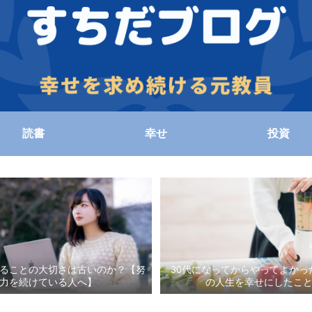
読書
幸せ
投資
ることの大切さは古いのか？【努
30代になってからやってよかっ
力を続けている人へ】
の人生を幸せにしたこ