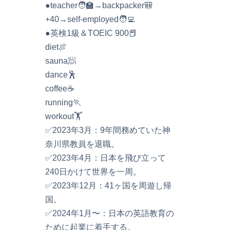
●teacher🧑‍🏫→backpacker🎒
+40→self-employed🧑‍💻
●英検1級＆TOEIC 900📕
diet🍖
sauna🧖
dance🕺
coffee☕️
running🏃
workout🏋️
✅2023年3月：9年間務めていた神
奈川県教員を退職。
✅2023年4月：日本を飛び立って
240日かけて世界を一周。
✅2023年12月：41ヶ国を周遊し帰
国。
✅2024年1月〜：日本の英語教育の
ために起業に着手する。