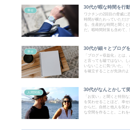
30代が暇な時間を行
幸せ
ワクチンの2回目の脅威に
時間が横たわっていただけ
る。生産的な時間と聞くと
だ。暇時間対策も含めて、
30代が細々とブログ
幸せ
「ブログ＝収益化」とは、
と言っても嘘ではない。し
いないことに気づいた。「
を確立することが先決のよ
30代がなんとかして
人間関係
「お笑い」と聞くと特別な
を笑わせることほど、幸せ
からだ。自然と他人を笑わ
な空間を作ること。これを