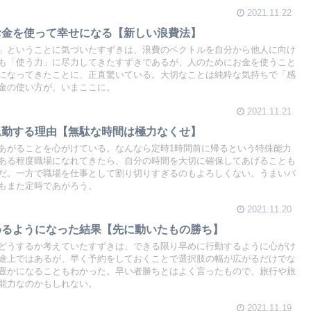
2021.11.22
お金を使って幸せになる【新しい浪費法】
」ということに気づいたすずきは、浪費のベクトルを自分から他人に向け
も「使う力」に尽力してきたすずきであるが、人のためにお金を使うこと
になってきたことに、正直驚いている。大切なことは純粋な気持ちで「感
金の使い方が、いまここに。
2021.11.21
退勤する理由【無駄な時間は極力なくせ】
あがることを心がけている。なんなら定時1時間前に帰るという特殊能力
ある程度職場になれてきたら、自分の時間を大切に確保してあげることも
だ。一方で職場を仕事として割り切りすぎるのもよろしくない。うまいバ
もまた定時であがろう。
2021.11.20
めるようになった結果【先に動いたもの勝ち】
どうするか考えていたすずきは、できる限り早めに行動するように心がけ
途上ではあるが、早く予約をしておくことで選択肢の幅が広がるだけでな
豊かになることもわかった。早い者勝ちとはよく言ったもので、旅行や旅
能力なのかもしれない。
2021.11.19