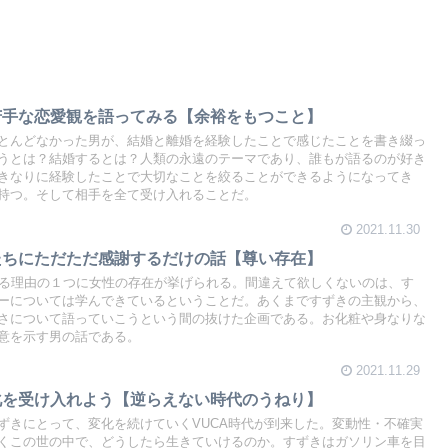
苦手な恋愛観を語ってみる【余裕をもつこと】
とんどなかった男が、結婚と離婚を経験したことで感じたことを書き綴っ
うとは？結婚するとは？人類の永遠のテーマであり、誰もが語るのが好き
きなりに経験したことで大切なことを絞ることができるようになってき
持つ。そして相手を全て受け入れることだ。
2021.11.30
たちにただただ感謝するだけの話【尊い存在】
れる理由の１つに女性の存在が挙げられる。間違えて欲しくないのは、す
ーについては学んできているということだ。あくまですずきの主観から、
さについて語っていこうという間の抜けた企画である。お化粧や身なりな
意を示す男の話である。
2021.11.29
化を受け入れよう【逆らえない時代のうねり】
ずきにとって、変化を続けていくVUCA時代が到来した。変動性・不確実
くこの世の中で、どうしたら生きていけるのか。すずきはガソリン車を目