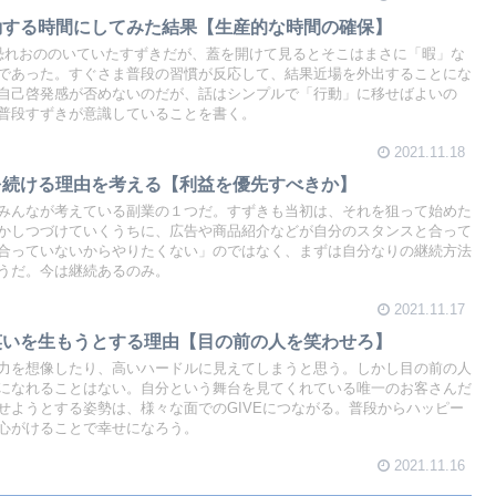
動する時間にしてみた結果【生産的な時間の確保】
恐れおののいていたすずきだが、蓋を開けて見るとそこはまさに「暇」な
であった。すぐさま普段の習慣が反応して、結果近場を外出することにな
自己啓発感が否めないのだが、話はシンプルで「行動」に移せばよいの
普段すずきが意識していることを書く。
2021.11.18
を続ける理由を考える【利益を優先すべきか】
みんなが考えている副業の１つだ。すずきも当初は、それを狙って始めた
かしつづけていくうちに、広告や商品紹介などが自分のスタンスと合って
合っていないからやりたくない」のではなく、まずは自分なりの継続方法
うだ。今は継続あるのみ。
2021.11.17
笑いを生もうとする理由【目の前の人を笑わせろ】
力を想像したり、高いハードルに見えてしまうと思う。しかし目の前の人
になれることはない。自分という舞台を見てくれている唯一のお客さんだ
せようとする姿勢は、様々な面でのGIVEにつながる。普段からハッピー
心がけることで幸せになろう。
2021.11.16