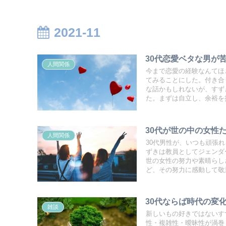
2021-11
30代恋愛ベタな男が
人間関係
今まで恋愛の経験なんてほ
てみることにした。付き合
な話かもしれないが、すず
た。まずは自立し、余裕を
30代が世の中の女性
人間関係
30代男性が、いつも頑張
ずきは教員としてジェンダ
世の女性の努力や素晴らし
ど、その努力に感動して敬
30代ならば時代の変
雑談
新しいもの好きではないす
性・複雑性・曖昧性が渦巻