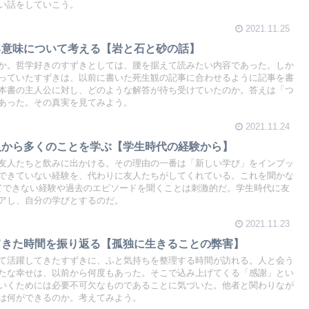
い話をしていこう。
2021.11.25
る意味について考える【岩と石と砂の話】
か。哲学好きのすずきとしては、腰を据えて読みたい内容であった。しか
っていたすずきは、以前に書いた死生観の記事に合わせるように記事を書
本書の主人公に対し、どのような解答が待ち受けていたのか。答えは「つ
あった。その真実を見てみよう。
2021.11.24
人から多くのことを学ぶ【学生時代の経験から】
友人たちと飲みに出かける。その理由の一番は「新しい学び」をインプッ
できていない経験を、代わりに友人たちがしてくれている。これを聞かな
てできない経験や過去のエピソードを聞くことは刺激的だ。学生時代に友
アし、自分の学びとするのだ。
2021.11.23
てきた時間を振り返る【孤独に生きることの弊害】
て活躍してきたすずきに、ふと気持ちを整理する時間が訪れる。人と会う
たな幸せは、以前から何度もあった。そこで込み上げてくる「感謝」とい
いくためには必要不可欠なものであることに気づいた。他者と関わりなが
は何ができるのか。考えてみよう。