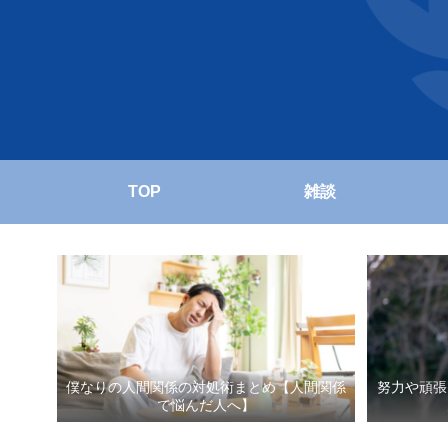
TOP
雑談
僕なりの人間関係の対処術まとめ【人間関係
努力や頑張
で悩んだ人へ】