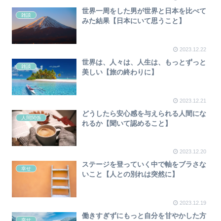
世界一周をした男が世界と日本を比べて
雑談
みた結果【日本にいて思うこと】
2023.12.22
世界は、人々は、人生は、もっとずっと
雑談
美しい【旅の終わりに】
2023.12.21
どうしたら安心感を与えられる人間にな
人間関係
れるか【聞いて認めること】
2023.12.20
ステージを登っていく中で軸をブラさな
幸せ
いこと【人との別れは突然に】
2023.12.19
働きすぎずにもっと自分を甘やかした方
幸せ