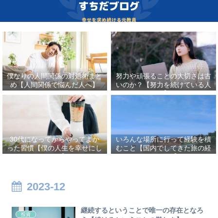
僕なりの人間関係の対処術まと
努力や頑張ることの大切さは古
め【人間関係で悩んだ人へ】
いのか？【努力を続けている人
へ】
30代になってからやってよか
いろんな場所に行って経験を積
った習慣【僕の人生を幸せにし
むこと【国内でしてきた旅の経
たこと】
験まとめ】
2023-12
継続するということで唯一の存在となろ
投資