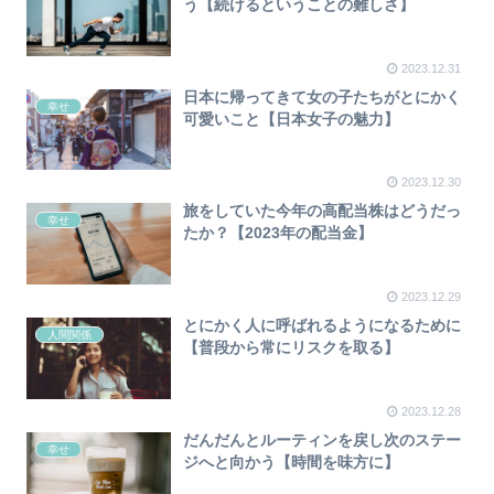
う【続けるということの難しさ】
2023.12.31
日本に帰ってきて女の子たちがとにかく
幸せ
可愛いこと【日本女子の魅力】
2023.12.30
旅をしていた今年の高配当株はどうだっ
幸せ
たか？【2023年の配当金】
2023.12.29
とにかく人に呼ばれるようになるために
人間関係
【普段から常にリスクを取る】
2023.12.28
だんだんとルーティンを戻し次のステー
幸せ
ジへと向かう【時間を味方に】