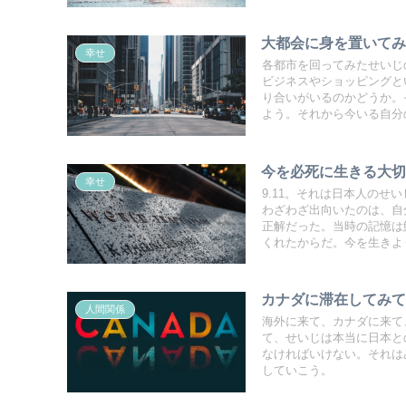
大都会に身を置いて
幸せ
各都市を回ってみたせいじ
ビジネスやショッピングと
り合いがいるのかどうか。
よう。それから今いる自分
今を必死に生きる大切
幸せ
9.11。それは日本人の
わざわざ出向いたのは、自
正解だった。当時の記憶は
くれたからだ。今を生きよ
カナダに滞在してみ
人間関係
海外に来て、カナダに来て
て、せいじは本当に日本と
なければいけない。それは
していこう。