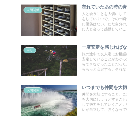
忘れていたあの時の
人間関係
人と会うことを大切にして
をしていく中で、その一瞬
に優劣はない。ただ自分の
に人と会って感動していこ
一度安定を感じれば
幸せ
旅の途中で友人宅にお世話
安定していることがわかっ
らできなかったことだった
らもっと安定する。それな
いつまでも仲間を大
人間関係
仲間を大切にすること。こ
を大切にしようとすること
して努力をしていくこと。い
いが自立して、強くなって