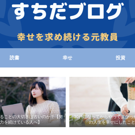
読書
幸せ
投資
ることの大切さは古いのか？【努
30代になってからやってよかっ
力を続けている人へ】
の人生を幸せにしたこ