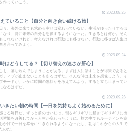
を作っていこう。
2023.09.25
考えていること【自分と向き合い続ける旅】
日々。海外に来ても求める幸せは変わっていない。生活がゆったりするほ
になり、特に未来の自分を想像するようになった。生きるとは何か。そん
もしれないけれど、考えなければ行動にも移せない。行動に移せば人生は
向き合ってみよう。
2023.09.24
る時はどうしてる？【切り替えの速さが肝心】
じも、落ち込んでしまうことがある。まずは人に話すことが得策であると
ガティブが止まないこともあるはずだ。そんな時は未来を想像しよう。そ
ブモードが、いかに時間の無駄かを考えてみよう。すると立ち止まってい
になるはずだ。
2023.09.23
ていきたい朝の時間【一日を気持ちよく始めるために】
感じる毎日だ。ずっと前のせいじは、朝をギリギリに起きてギリギリに出
活習慣を改善してから人生が変わったように、旅の中でもルーティンを意
おかげで一日を幸せに生きられるようになったし、朝はこれからの人生で
たのだ。