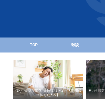
TOP
雑談
僕なりの人間関係の対処術まとめ【人間関係
努力や頑張
で悩んだ人へ】