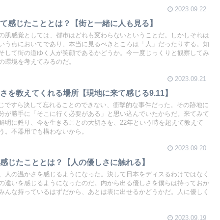
2023.09.22
みて感じたこととは？【街と一緒に人も見る】
の肌感覚としては、都市はどれも変わらないということだ。しかしそれは
いう点においてであり、本当に見るべきところは「人」だったりする。知
そして街の道ゆく人が笑顔であるかどうか。今一度じっくりと観察してみ
の環境を考えてみるのだ。
2023.09.21
さを教えてくれる場所【現地に来て感じる9.11】
せいじですら決して忘れることのできない、衝撃的な事件だった。その跡地に
分が勝手に「そこに行く必要がある」と思い込んでいたからだ。来てみて
鮮明に甦り、今を生きることの大切さを、22年という時を超えて教えて
う。不器用でも構わないから。
2023.09.20
て感じたこととは？【人の優しさに触れる】
、人の温かさを感じるようになった。決して日本をディスるわけではなく
の違いを感じるようになったのだ。内から出る優しさを僕らは持っておか
みんな持っているはずだから、あとは表に出せるかどうかだ。人に優しく
2023.09.19