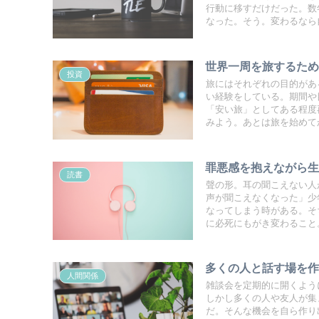
行動に移すだけだった。数
なった。そう。変わるなら
世界一周を旅するた
投資
旅にはそれぞれの目的があ
い経験をしている。期間や
「安い旅」としてある程度
みよう。あとは旅を始めて
罪悪感を抱えながら
読書
聲の形。耳の聞こえない人
声が聞こえなくなった」少
なってしまう時がある。そ
に必死にもがき変わること
多くの人と話す場を
人間関係
雑談会を定期的に開くよう
しかし多くの人や友人が集
だ。そんな機会を自ら作り