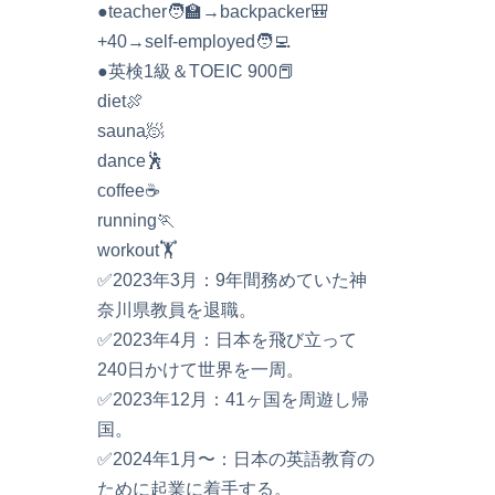
●teacher🧑‍🏫→backpacker🎒
+40→self-employed🧑‍💻
●英検1級＆TOEIC 900📕
diet🍖
sauna🧖
dance🕺
coffee☕️
running🏃
workout🏋️
✅2023年3月：9年間務めていた神
奈川県教員を退職。
✅2023年4月：日本を飛び立って
240日かけて世界を一周。
✅2023年12月：41ヶ国を周遊し帰
国。
✅2024年1月〜：日本の英語教育の
ために起業に着手する。