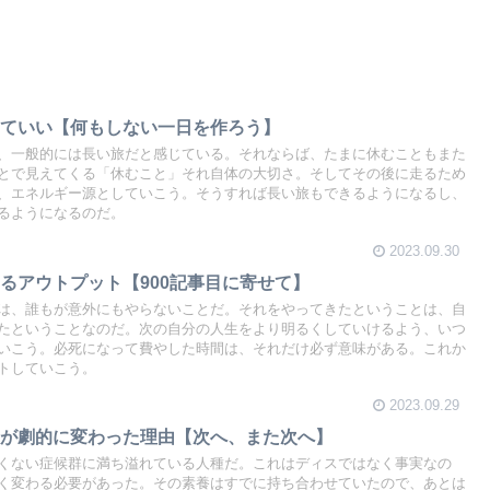
っていい【何もしない一日を作ろう】
、一般的には長い旅だと感じている。それならば、たまに休むこともまた
とで見えてくる「休むこと」それ自体の大切さ。そしてその後に走るため
、エネルギー源としていこう。そうすれば長い旅もできるようになるし、
るようになるのだ。
2023.09.30
るアウトプット【900記事目に寄せて】
は、誰もが意外にもやらないことだ。それをやってきたということは、自
たということなのだ。次の自分の人生をより明るくしていけるよう、いつ
いこう。必死になって費やした時間は、それだけ必ず意味がある。これか
トしていこう。
2023.09.29
僕が劇的に変わった理由【次へ、また次へ】
くない症候群に満ち溢れている人種だ。これはディスではなく事実なの
く変わる必要があった。その素養はすでに持ち合わせていたので、あとは