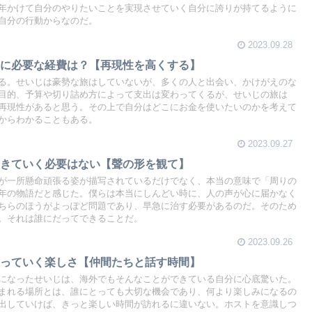
年かけて自分のやりたいことを実現させていく自分に誇りが持てるように
自分の行動からなのだ。
2023.09.28
めに必要な経費は？【再現性を高くする】
る。せいじは豪勢な旅はしていないが、多くの人と出会い、かけがえのな
目的、予算や切り詰め方によって支出は変わってくるが、せいじの旅は
再現性があると思う。その上で自分はどこにお金を使いたいのかを考えて
からわかることもある。
2023.09.27
生きていく必要はない【聲の形を観て】
が一所懸命頑張る姿が描写されているだけでなく、本当の意味で「周りの
年の物語だと感じた。僕らは本当にしんどい時に、人の声が心に届かなく
ちらのほうがよっぽど問題であり、早急に治す必要があるのだ。そのため
。それは誰にだってできることだ。
2023.09.26
作っていく楽しさ【仲間たちと話す時間】
になったせいじは、海外でもそんなことができている自分に心底驚いた。
まれる場所とは、誰にとっても大切な機会であり、何より楽しみになるの
出していけば、きっと楽しい時間が訪れるに違いない。ホストを意識しつ