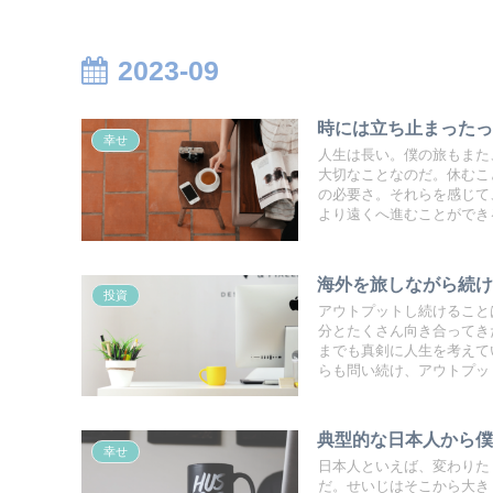
2023-09
時には立ち止まった
幸せ
人生は長い。僕の旅もまた
大切なことなのだ。休むこ
の必要さ。それらを感じて
より遠くへ進むことができ
海外を旅しながら続け
投資
アウトプットし続けること
分とたくさん向き合ってき
までも真剣に人生を考えて
らも問い続け、アウトプッ
典型的な日本人から
幸せ
日本人といえば、変わりた
だ。せいじはそこから大き