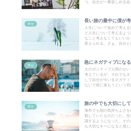
つ、自分が一番楽しめる会
長い旅の最中に僕が
幸せ
人生について改めて考える
ど人生について考えるよう
なこと考えなくてもいいか
変えられる。さぁ、自分と
急にネガティブにな
幸せ
大のポジティブ人間のせい
考えているが、それでもネ
して自分が今いるネガティ
ないで前に進もうという気
旅の中でも大切にし
幸せ
海外でも朝の気持ちよさを
勤していたものだった。生
識するようになった。その
も大切なキーになると感じ