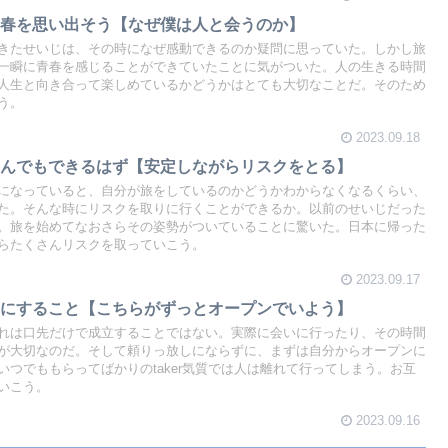
青春を思い出そう【なぜ僕は人と会うのか】
きたせいじは、その時になぜ感動できるのか疑問に思っていた。しかし旅
一瞬に青春を感じることができていたことに気がついた。人の生きる時間
人生と向き合って楽しめているかどうかはとても大切なことだ。そのため
う。
2023.09.18
なんでもできるはず【安定しながらリスクをとる】
になっていると、自分が旅をしているのかどうかわからなくなるくらい、
た。そんな時にリスクを取りに行くことができるか。以前のせいじだった
。旅を始めてなおさらその姿勢がついていることに驚いた。日本に帰った
らたくさんリスクを取っていこう。
2023.09.17
切にすること【こちらがずっとオープンでいよう】
れは口先だけで成立することではない。実際に会いに行ったり、その時間
が大切なのだ。そして頼りっ放しにならずに、まずは自分からオープンに
つでももらってばかりのtaker気質では人は離れて行ってしまう。お互
いこう。
2023.09.16