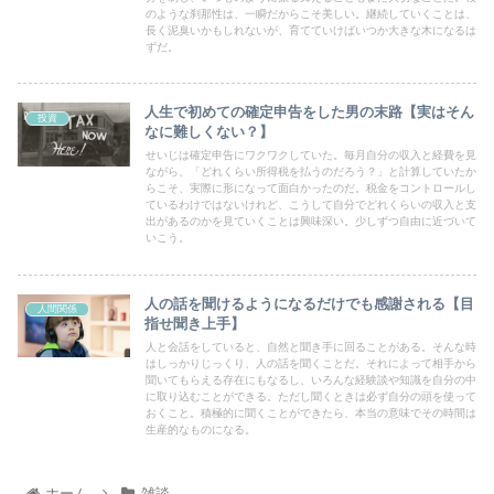
のような刹那性は、一瞬だからこそ美しい。継続していくことは、
長く泥臭いかもしれないが、育てていけばいつか大きな木になるは
ずだ。
人生で初めての確定申告をした男の末路【実はそん
投資
なに難しくない？】
せいじは確定申告にワクワクしていた。毎月自分の収入と経費を見
ながら、「どれくらい所得税を払うのだろう？」と計算していたか
らこそ、実際に形になって面白かったのだ。税金をコントロールし
ているわけではないけれど、こうして自分でどれくらいの収入と支
出があるのかを見ていくことは興味深い。少しずつ自由に近づいて
いこう。
人の話を聞けるようになるだけでも感謝される【目
人間関係
指せ聞き上手】
人と会話をしていると、自然と聞き手に回ることがある。そんな時
はしっかりじっくり、人の話を聞くことだ。それによって相手から
聞いてもらえる存在にもなるし、いろんな経験談や知識を自分の中
に取り込むことができる。ただし聞くときは必ず自分の頭を使って
おくこと。積極的に聞くことができたら、本当の意味でその時間は
生産的なものになる。
ホーム
雑談