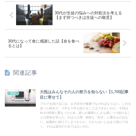
30代が生徒の悩みへの対処法を考える
【まず持つべきは生徒への敬意】
30代になって食に感謝した話【命を食べ
るとは】
関連記事
大抵はみんなその人の努力を知らない【1,700記事
雑談
目に寄せて】
ブログを続けるには、まず自分が健康でなければならない。これを
怠った時点で、４年も５年も続けることはできないのだ。今回は
M-1の時期と重なったため、彼らの素晴らしさも感じつつ続けるこ
との意味を学んだ。やはり人間、純粋な「好き」に勝るものはな
い。結果的に続けてしまうからだ。だからせいじはまだ続けてゆ
く。それは成功のためではないのだ。