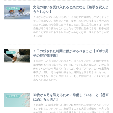
文化の違いを受け入れると楽になる【相手を変えよ
人間関係
うとしない】
人はなかなか変わらないものだ。それなのに無理をして変えようと
する必要はない。大切なことは、変わらないという事実を受け入れ
た上で口論したり交渉したりすることだ。逆の立場に立てば、自分
自身がそうそう変わらないことだって容易に想像できる。相手を認
めることで自分にもストレスがかからなくなり、成長することがで
きるのだ。
１日の残された時間に僕がやるべきこと【ズボラ男
投資
子の時間管理術】
１年はあっと言う間といわれるが、何もしていなかった頃のすずき
は惨憺たるものであった。テレビにネットに飲み会にと、いかに自
分を甘やかすかを考えていたものだ。今は「ブログ」という最優先
事項が出現し、それを軸に残された時間を意識するようになった。
まずは大きな仕事から片付けよう。あとの隙間には、いくらでも瑣
末なものは入るのだ。
30代が４月を迎えるために準備していること【愚直
人間関係
に続ける大切さ】
４月は新しい環境や新しい出会いに翻弄される季節だとも思ってい
る。それらにワクワクし、胸が踊ることも大切な感情だ。一方で自
分を制し、いつものように振る舞えることもまた大切なことだ。桜