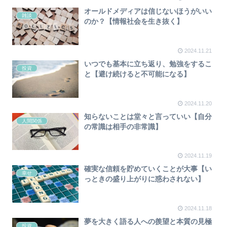
オールドメディアは信じないほうがいい
雑談
のか？【情報社会を生き抜く】
2024.11.21
いつでも基本に立ち返り、勉強をするこ
投資
と【避け続けると不可能になる】
2024.11.20
知らないことは堂々と言っていい【自分
人間関係
の常識は相手の非常識】
2024.11.19
確実な信頼を貯めていくことが大事【い
幸せ
っときの盛り上がりに惑わされない】
2024.11.18
夢を大きく語る人への羨望と本質の見極
投資