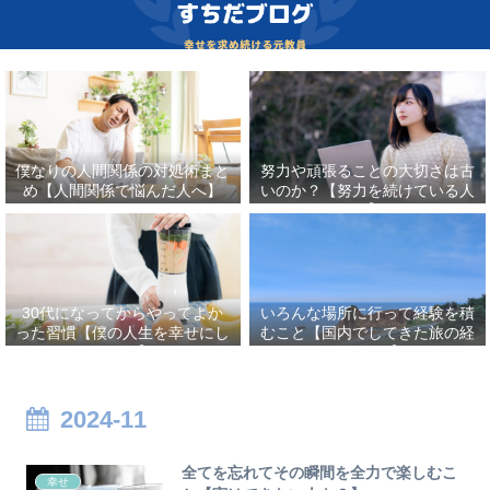
僕なりの人間関係の対処術まと
努力や頑張ることの大切さは古
め【人間関係で悩んだ人へ】
いのか？【努力を続けている人
へ】
30代になってからやってよか
いろんな場所に行って経験を積
った習慣【僕の人生を幸せにし
むこと【国内でしてきた旅の経
たこと】
験まとめ】
2024-11
全てを忘れてその瞬間を全力で楽しむこ
幸せ