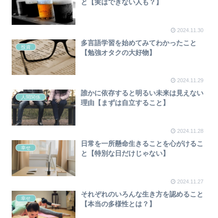
と【実はできない人も？】
2024.11.30
多言語学習を始めてみてわかったこと
投資
【勉強オタクの大好物】
2024.11.29
誰かに依存すると明るい未来は見えない
人間関係
理由【まずは自立すること】
2024.11.28
日常を一所懸命生きることを心がけるこ
幸せ
と【特別な日だけじゃない】
2024.11.27
それぞれのいろんな生き方を認めること
幸せ
【本当の多様性とは？】