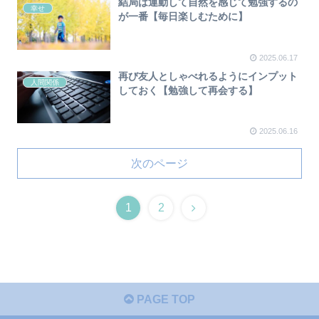
結局は運動して自然を感じて勉強するの
幸せ
が一番【毎日楽しむために】
2025.06.17
再び友人としゃべれるようにインプット
人間関係
しておく【勉強して再会する】
2025.06.16
次のページ
1
2
PAGE TOP