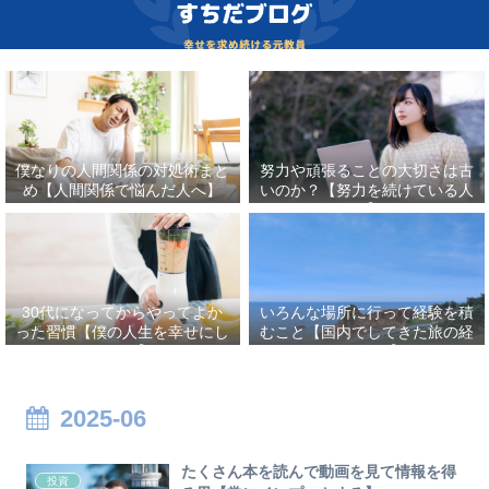
僕なりの人間関係の対処術まと
努力や頑張ることの大切さは古
め【人間関係で悩んだ人へ】
いのか？【努力を続けている人
へ】
30代になってからやってよか
いろんな場所に行って経験を積
った習慣【僕の人生を幸せにし
むこと【国内でしてきた旅の経
たこと】
験まとめ】
2025-06
たくさん本を読んで動画を見て情報を得
投資