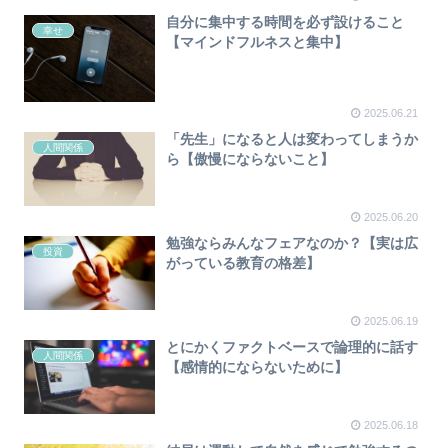
自分に集中する時間を必ず設けること
幸せ
【マインドフルネスと集中】
2025.06.21
「先生」になると人は変わってしまうか
人間関係
ら【傲慢にならないこと】
2025.06.20
勉強ならみんなフェアなのか？【実は広
投資
がっている教育の格差】
2025.06.19
とにかくファクトベースで論理的に話す
人間関係
【感情的にならないために】
2025.06.18