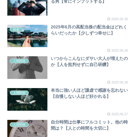
る男【常にインプットする】
2025.06.30
2025年6月の高配当株の配当金はどれく
投資
らいだったか【少しずつ幸せに】
2025.06.29
いつからこんなにダサい大人が増えたの
人間関係
か【人を批判せずに自己研鑽】
2025.06.28
本当に強い人ほど謙虚で感謝を忘れない
人間関係
【自慢しない人ほど好かれる】
2025.06.27
自分時間は仕事にフルコミット。他の時
人間関係
間は？【人との時間を大切に】