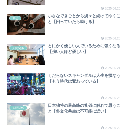
2025.06.26
小さなできごとから淡々と続けてゆくこ
幸せ
と【困っていたら助ける】
2025.06.25
とにかく優しい人でいるために強くなる
人間関係
【強い人ほど優しい】
2025.06.24
くだらないスキャンダルは人生を損なう
幸せ
【もう時代は変わっている】
2025.06.23
日本独特の最高峰の礼儀に触れて思うこ
人間関係
と【多文化共生は不可能に近い】
2025.06.22