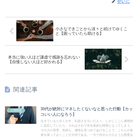
せいじ
小さなできごとから淡々と続けてゆくこ
と【困っていたら助ける】
本当に強い人ほど謙虚で感謝を忘れない
【自慢しない人ほど好かれる】
関連記事
30代が絶対にマネしたくないなと思った行動【カッ
人間関係
コいい人になろう】
生きていると出くわす、礼節さを欠いた人々。しかしここに感情的
に反応していたら、それはそれで非生産的な時間となってしまう。
その人の背景、気持ち、感情を見つめてあげることで、こちらが余
裕を保っておくことが大切である。一方で自分もそのような態度を