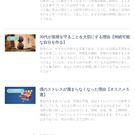
の幸せによって飯がうまくなるという境地を開拓し始めた。もとも
とお土産やプレゼントは好きであったが、意識して行なうことによ
って旅に厚みが増すことが研究で明らかになった。今後はご当地の
ものをリサーチするという楽しさが、すずきの旅の仲間に加わりそ
うである。
30代が規律を守ることを大切にする理由【持続可能
幸せ
な自分を作る】
規律とは、すずきの大好きな言葉である。とはいえ以前は不摂生な
日々を過ごしていたものだ。習慣化や継続、自制心や清貧さを人生
のルーティンに取り入れていくと、今まで気づかなかったことに気
づけるようになる。そもそも自分を律している人は説得力があり、
とても魅力的だ。あなたも何かを習慣に取り入れてみてはいかがだ
ろうか？
僕のストレスが溜まらなくなった理由【オススメ５
人間関係
選】
最近のすずきといえば、平穏も平穏、ほぼストレスフリーの世界で
過ごしている。まだまだ周りにストレスのあるものもあるが、でき
る限り取り除くように心がけている。情報、お金、食、人間関係、
感謝など、５つのストレスフリーの方法をお伝えする。万人にあて
はまらなくも、何かの役に立てば幸いだ。