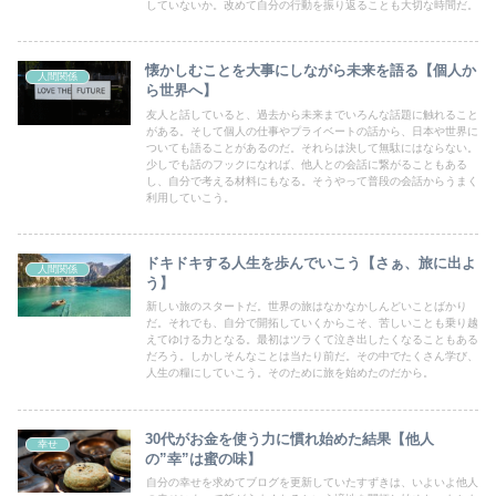
していないか。改めて自分の行動を振り返ることも大切な時間だ。
懐かしむことを大事にしながら未来を語る【個人か
人間関係
ら世界へ】
友人と話していると、過去から未来までいろんな話題に触れること
がある。そして個人の仕事やプライベートの話から、日本や世界に
ついても語ることがあるのだ。それらは決して無駄にはならない。
少しでも話のフックになれば、他人との会話に繋がることもある
し、自分で考える材料にもなる。そうやって普段の会話からうまく
利用していこう。
ドキドキする人生を歩んでいこう【さぁ、旅に出よ
人間関係
う】
新しい旅のスタートだ。世界の旅はなかなかしんどいことばかり
だ。それでも、自分で開拓していくからこそ、苦しいことも乗り越
えてゆける力となる。最初はツラくて泣き出したくなることもある
だろう。しかしそんなことは当たり前だ。その中でたくさん学び、
人生の糧にしていこう。そのために旅を始めたのだから。
30代がお金を使う力に慣れ始めた結果【他人
幸せ
の”幸”は蜜の味】
自分の幸せを求めてブログを更新していたすずきは、いよいよ他人