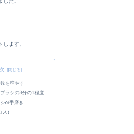
ました。
トします。
次
回数を増やす
ブラシの3分の1程度
シor手磨き
フロス）
じ