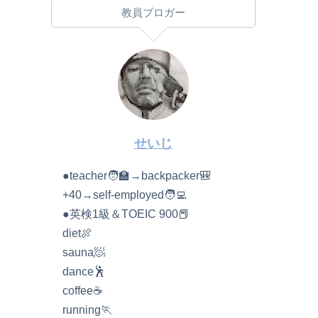
教員ブロガー
せいじ
●teacher🧑‍🏫→backpacker🎒
+40→self-employed🧑‍💻
●英検1級＆TOEIC 900📕
diet🍖
sauna🧖
dance🕺
coffee☕️
running🏃