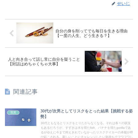
せいじ
自分の身を削ってでも毎日を生きる理由
【一度の人生、どう生きる？】
人と向き合って話し常に自分を疑うこと
【対話はめちゃくちゃ大事】
関連記事
30代が次男としてリスクをとった結果【挑戦する姿
投資
勢】
30代ともなるとリスクをとりたがらなくなる。それは各々の状況
もあるだろうが、すずきは水を得たfish、バナナを得たgorillaであ
るがゆえに今まで抑えきれていなかったリスクテイカーの本能が呼
び起こされる。新しいことにチャレンジしたい気持ちでフワフワし