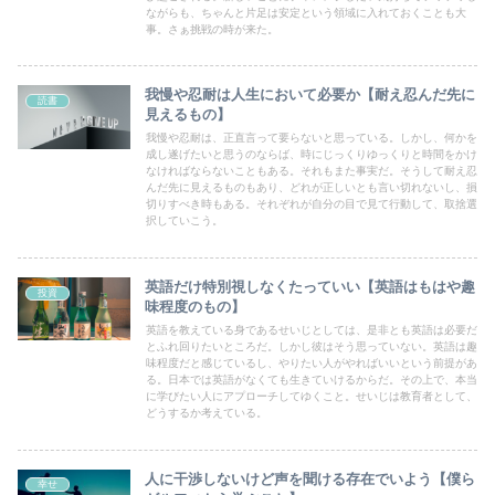
ながらも、ちゃんと片足は安定という領域に入れておくことも大
事。さぁ挑戦の時が来た。
我慢や忍耐は人生において必要か【耐え忍んだ先に
読書
見えるもの】
我慢や忍耐は、正直言って要らないと思っている。しかし、何かを
成し遂げたいと思うのならば、時にじっくりゆっくりと時間をかけ
なければならないこともある。それもまた事実だ。そうして耐え忍
んだ先に見えるものもあり、どれが正しいとも言い切れないし、損
切りすべき時もある。それぞれが自分の目で見て行動して、取捨選
択していこう。
英語だけ特別視しなくたっていい【英語はもはや趣
投資
味程度のもの】
英語を教えている身であるせいじとしては、是非とも英語は必要だ
とふれ回りたいところだ。しかし彼はそう思っていない。英語は趣
味程度だと感じているし、やりたい人がやればいいという前提があ
る。日本では英語がなくても生きていけるからだ。その上で、本当
に学びたい人にアプローチしてゆくこと。せいじは教育者として、
どうするか考えている。
人に干渉しないけど声を聞ける存在でいよう【僕ら
幸せ