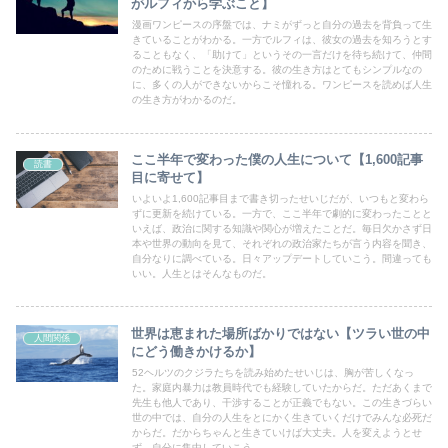
がルフィから学ぶこと】
漫画ワンピースの序盤では、ナミがずっと自分の過去を背負って生
きていることがわかる。一方でルフィは、彼女の過去を知ろうとす
ることもなく、「助けて」というその一言だけを待ち続けて、仲間
のために戦うことを決意する。彼の生き方はとてもシンプルなの
に、多くの人ができないからこそ憧れる。ワンピースを読めば人生
の生き方がわかるのだ。
ここ半年で変わった僕の人生について【1,600記事
読書
目に寄せて】
いよいよ1,600記事目まで書き切ったせいじだが、いつもと変わら
ずに更新を続けている。一方で、ここ半年で劇的に変わったことと
いえば、政治に関する知識や関心が増えたことだ。毎日欠かさず日
本や世界の動向を見て、それぞれの政治家たちが言う内容を聞き、
自分なりに調べている。日々アップデートしていこう。間違っても
いい。人生とはそんなものだ。
世界は恵まれた場所ばかりではない【ツラい世の中
人間関係
にどう働きかけるか】
52ヘルツのクジラたちを読み始めたせいじは、胸が苦しくなっ
た。家庭内暴力は教員時代でも経験していたからだ。ただあくまで
先生も他人であり、干渉することが正義でもない。この生きづらい
世の中では、自分の人生をとにかく生きていくだけでみんな必死だ
からだ。だからちゃんと生きていけば大丈夫。人を変えようとせ
ず、自分に集中していこう。