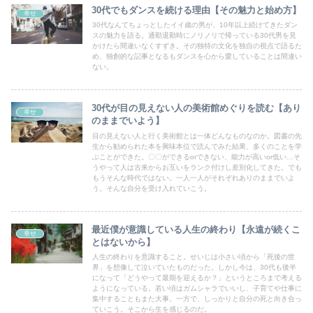
30代でもダンスを続ける理由【その魅力と始め方】
幸せ
30代なんてちょっとしたイイ歳の男が、10年以上続けてきたダン
スの魅力を語る。通勤退勤時にノリノリで帰っている30代男を見
かけたら間違いなくすずき。その独特の文化を独自の視点で語るた
め、独創的な記事となるもダンスを心から愛していることは間違い
ない。
30代が目の見えない人の美術館めぐりを読む【あり
幸せ
のままでいよう】
目の見えない人と行く美術館とは一体どんなものなのか。図書の先
生から勧められた本を興味本位で読んでみた結果、多くのことを学
ぶことができた。〇〇ができるorできない、能力が高いor低い…そ
うやって人は古来からお互いをランク付けし差別化してきた。でも
もうそんな時代ではない。一人一人がそれぞれありのままでいよ
う。そんな自分を受け入れていこう。
最近僕が意識している人生の終わり【永遠が続くこ
幸せ
とはないから】
人生の終わりを意識すること。せいじは小さい頃から「死後の世
界」を想像して泣いていたものだった。しかし今は、30代も後半
になって「どうやって最期を迎えるか？」というところまで考える
ようになっている。若い頃はガムシャラでいいし、子育てや仕事に
集中することもまた大事。一方で、しっかりと自分の死と向き合っ
ていこう。そこから生を感じるのだ。