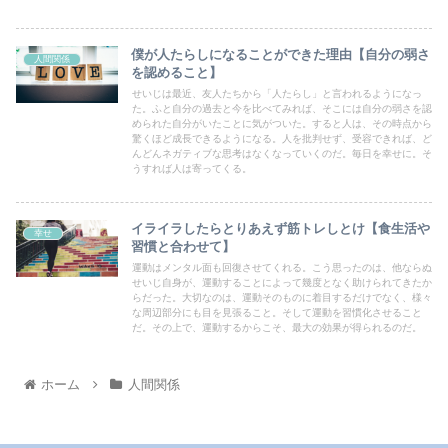
僕が人たらしになることができた理由【自分の弱さ
人間関係
を認めること】
せいじは最近、友人たちから「人たらし」と言われるようになっ
た。ふと自分の過去と今を比べてみれば、そこには自分の弱さを認
められた自分がいたことに気がついた。すると人は、その時点から
驚くほど成長できるようになる。人を批判せず、受容できれば、ど
んどんネガティブな思考はなくなっていくのだ。毎日を幸せに。そ
うすれば人は寄ってくる。
イライラしたらとりあえず筋トレしとけ【食生活や
幸せ
習慣と合わせて】
運動はメンタル面も回復させてくれる。こう思ったのは、他ならぬ
せいじ自身が、運動することによって幾度となく助けられてきたか
らだった。大切なのは、運動そのものに着目するだけでなく、様々
な周辺部分にも目を見張ること。そして運動を習慣化させること
だ。その上で、運動するからこそ、最大の効果が得られるのだ。
ホーム
人間関係