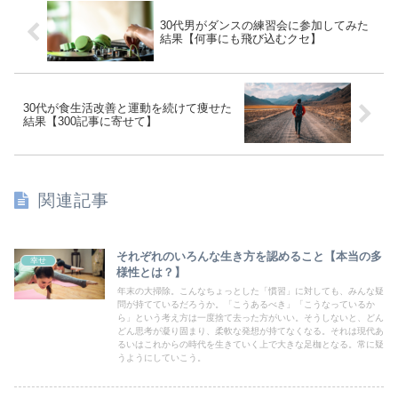
30代男がダンスの練習会に参加してみた
結果【何事にも飛び込むクセ】
30代が食生活改善と運動を続けて痩せた
結果【300記事に寄せて】
関連記事
それぞれのいろんな生き方を認めること【本当の多
幸せ
様性とは？】
年末の大掃除。こんなちょっとした「慣習」に対しても、みんな疑
問が持てているだろうか。「こうあるべき」「こうなっているか
ら」という考え方は一度捨て去った方がいい。そうしないと、どん
どん思考が凝り固まり、柔軟な発想が持てなくなる。それは現代あ
るいはこれからの時代を生きていく上で大きな足枷となる。常に疑
うようにしていこう。