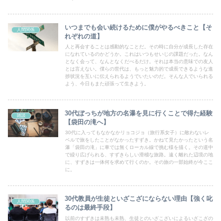
いつまでも会い続けるために僕がやるべきこと【そ
人間関係
れぞれの道】
人と再会することは感動的なことだ。その時に自分が成長した存在
になれているのかどうか。これはいつもせいじの課題だった。なん
となく会って、なんとなくだべるだけ。それは本当の意味での友人
とは言えない。僕らの世代は、もっと魅力的で成長できるような進
捗状況を互いに伝えられるようでいたいのだ。そんな人でいられる
よう、今日もまた頑張って生きよう。
30代ぼっちが地方の名瀑を見に行くことで得た経験
雑談
【袋田の滝へ】
30代に入ってもなかなかリョコジョ（旅行系女子）に敵わないレ
ベルで旅をしたことがなかったすずき。かねて見たかったという名
瀑「袋田の滝」に車では無くローカル線で挑む様を描く。その道中
で繰り広げられる、すずきらしい滑稽な旅路。遠く離れた辺境の地
に、すずきは一体何を求めて行くのか。その旅の一部始終が今ここ
に。
30代教員が生徒といざこざにならない理由【強く叱
人間関係
るのは最終手段】
以前のすずきは未熟も未熟、生徒とのいざこざいによるいざこざの