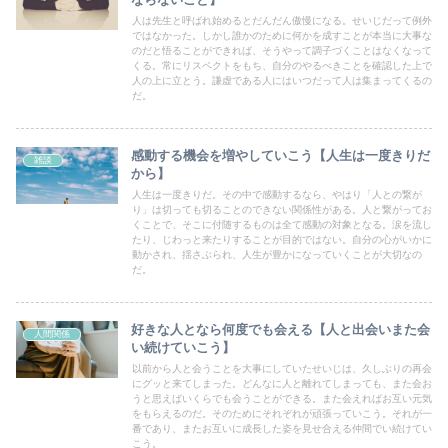
人は先生と呼ばれ始めるとだんだん傲慢になる。せいじだって例外
ではなかった。しかし誰かのために何かを成すことが本当に大事な
のだと悟ることができれば、そうやって調子づくことはなくなって
くる。常にリスペクトをもち、自分のやるべきことを確認した上で
人の上に立とう。謙虚である人にはいつだって人は集まってくるの
だ。
感動する機会を増やしていこう【人生は一度きりだ
雑談
から】
人生は一度きりだ。その中で感動するなら、やはり「人との繋が
り」は切っても切ることのできない関係性がある。人と繋がってお
くことで、そこに付随するものは全て感動の対象となる。涙を流し
たり、じわっと来たりすることが目的ではない。自分の心がいかに
動かされ、揺さぶられ、人生が豊かになっていくことが大切なの
だ。
好きな人となら何度でも会える【人と出会いまた会
人間関係
い続けていこう】
以前から人と会うことを大事にしていたせいじは、久しぶりの再会
にグッと来てしまった。どんなに人と離れてしまっても、また会お
うと思えばいくらでも会うことができる。また会えればお互い元気
をもらえるのだ。そのためにそれぞれが頑張っていこう。それが一
番であり、またお互いに成長した姿を見せ合える仲間でい続けてい
こう。