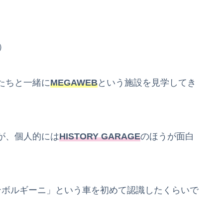
）
たちと一緒に
MEGAWEB
という施設を見学してき
が、個人的には
HISTORY GARAGE
のほうが面白
ンボルギーニ」という車を初めて認識したくらいで