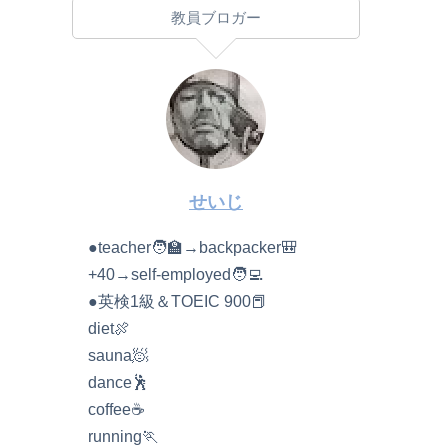
教員ブロガー
せいじ
●teacher🧑‍🏫→backpacker🎒
+40→self-employed🧑‍💻
●英検1級＆TOEIC 900📕
diet🍖
sauna🧖
dance🕺
coffee☕️
running🏃