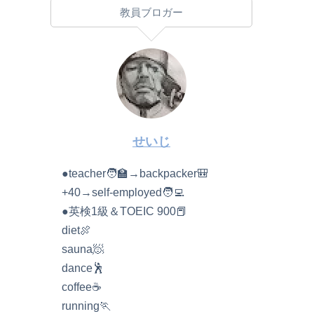
教員ブロガー
せいじ
●teacher🧑‍🏫→backpacker🎒
+40→self-employed🧑‍💻
●英検1級＆TOEIC 900📕
diet🍖
sauna🧖
dance🕺
coffee☕️
running🏃