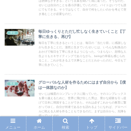
は勿体なさすぎる」という言葉を聞いて我に返った。そうなのだ。
せいじは自分のことを過小評価していたのだ。バイトはいつでも誰
にでもできる。そうではなくて、自分で何をしたいのかを考えて突
き進むことが必要なのだ。
毎日ゆっくりとただし忙しなく生きていくこと【丁
幸せ
寧に生きる、再び】
毎日を丁寧に生きるということは、毎日の「当たり前」に感謝しな
がら生きることだ。漫然と生きていたせいじは、いろんな転換点の
おかげで毎日を丁寧に生きるようになった。つまらない、怠惰な人
生よりもエキサイティングでありながら、beingの幸福も感じられ
ること。これが生きる上で大事なことだとわかったのだ。今日も丁
寧に生きていこう。
グローバルな人材を作るためにはまず自分から【僕
投資
は一体誰なのか】
せいじは極度のコンプレックスに陥っていた。そのコンプレックス
を乗り越えるために、世界に飛び出した男は、豊かな経験を引っ提
げて日本に帰国することができた。それは必ずこれからの教育に繋
がってゆく。自分が何者であるかを語れるようになれば、グローバ
ルに戦える人材を作ることもできるのだ。まずは自分から。先陣を
切っていくのだ。
メニュー
ホーム
検索
トップ
サイドバー