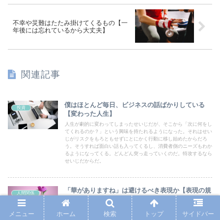
不幸や災難はたたみ掛けてくるもの【一
年後には忘れているから大丈夫】
関連記事
僕はほとんど毎日、ビジネスの話ばかりしている
投資
【変わった人生】
人生が劇的に変わってしまったせいじだが、そこから「次に何をし
てくれるのか？」という興味を持たれるようになった。それはせい
じがリスクをもろともせずにとにかく行動に移し始めたからだろ
う。そうすれば面白い話も入ってくるし、消費者側のニーズもわか
るようになってくる。どんどん突っ走っていくのだ。特攻するなら
せいじだからだ。
「華がありますね」は避けるべき表現か【表現の規
人間関係
制による弊害とは？】
いまだに社会に残る差別によって、生きづらさを感じている人もい
メニュー
ホーム
検索
トップ
サイドバー
る。ただ一方で、なんでもかんでも「その表現は差別的だ」という