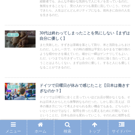
経験者でも、みんな不確かな気持ちで人にモノを言っているのだ。
無視をすることなく、受け入れつつも適度に流していこう。それが
できたら、人生はどんどんポジティブになる。前向きに自分の人生
を生きるのだ。
30代は終わってしまったことを気にしない【まずは
幸せ
自分に優しく】
また失敗した。すずきは茶碗を落として割り、米と洗剤をぶちまけ
たのだ。しかし一方で、その時の感情は平安たるやまるで修行僧の
ような穏やかさを備えていた。確かに一瞬はゲンナリしてもよい。
ただ、いつまでも引きずってしまったり、自分に強く当たってしま
うことはよろしくない。まずは自分に優しく。すると人にも優しく
なることができるのだ。
ドイツで日曜日が休みで感じたこと【日本は働きす
幸せ
ぎなのか？】
ドイツでは日曜日に全くと言っていいほどお店が開かなくなる。そ
れは日本人からしたら衝撃的なものだった。しかし逆に言えば、日
本の働き方について考えさせられる良い機会でもある。どちらがい
いというわけではなく、疑問を持ったら変えるために行動してゆく
ということだ。日本も自分も変わっていこう。そのために視野を広
げてゆくのだ。
メニュー
ホーム
検索
トップ
サイドバー