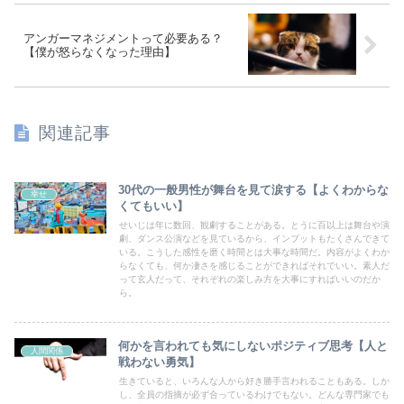
アンガーマネジメントって必要ある？
【僕が怒らなくなった理由】
関連記事
30代の一般男性が舞台を見て涙する【よくわからな
幸せ
くてもいい】
せいじは年に数回、観劇することがある。とうに百以上は舞台や演
劇、ダンス公演などを見ているから、インプットもたくさんできて
いる。こうした感性を磨く時間とは大事な時間だ。内容がよくわか
らなくても、何か凄さを感じることができればそれでいい。素人だ
って玄人だって、それぞれの楽しみ方を大事にすればいいのだか
ら。
何かを言われても気にしないポジティブ思考【人と
人間関係
戦わない勇気】
生きていると、いろんな人から好き勝手言われることもある。しか
し、全員の指摘が必ず合っているわけでもない。どんな専門家でも