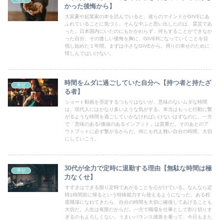
かった後悔から】
大富豪や起業家の本を読んでいると、彼らのマインドがGIVEにあ
ふれていることに気づく。そんな中ふと思い出したのは、震災であ
った。日本国内にいたのにもかかわらず、何もすることができなか
った自分。その激しい後悔を胸に、GIVERになっていくことを目
指し始めた１年間。まずは小さなGIVEから。周りの幸せのために
惜しんではいけない。
時間をムダに過ごしていた自分へ【持つ者と持たざ
幸せ
る者】
ショート動画を否定するつもりはないが、意味のないムダな時間
は、現代人にはかなり多いような気がする。本当はもっと行動に繋
がるような時間を過ごしていかなければいけないはずなのに。一方
で「意味のある/価値のあるインプット」は貴重だ。そのあとのア
ウトプットに必ず繋がるからだ。何にも代え難い自分の時間。大切
にしていこう。
30代が全力で定時に退勤する理由【無駄な時間は極
幸せ
力なくせ】
すずきはできる限り定時であがることを心がけている。なんなら定
時1時間前に帰るという特殊能力すら使えるようになった。ある程
度職場になれてきたら、自分の時間を大切に確保してあげることも
大切だ。人生は有限だからだ。一方で職場を仕事として割り切りす
ぎるのもよろしくない。うまいバランス感覚を養って、今日もまた