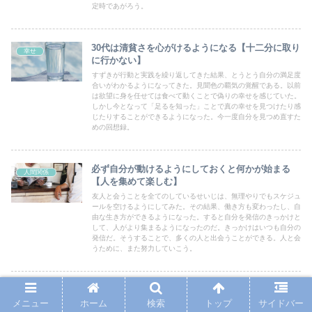
定時であがろう。
30代は清貧さを心がけるようになる【十二分に取り
幸せ
に行かない】
すずきが行動と実践を繰り返してきた結果、とうとう自分の満足度
合いがわかるようになってきた。見聞色の覇気の覚醒である。以前
は欲望に身を任せては食べて動くことで偽りの幸せを感じていた。
しかし今となって「足るを知った」ことで真の幸せを見つけたり感
じたりすることができるようになった。今一度自分を見つめ直すた
めの回想録。
必ず自分が動けるようにしておくと何かが始まる
人間関係
【人を集めて楽しむ】
友人と会うことを全てのしているせいじは、無理やりでもスケジュ
ールを空けるようにしてみた。その結果、働き方も変わったし、自
由な生き方ができるようになった。すると自分を発信のきっかけと
して、人がより集まるようになったのだ。きっかけはいつも自分の
発信だ。そうすることで、多くの人と出会うことができる。人と会
うために、また努力していこう。
30代の毛深い男性が手足の脱毛まで始めてみる【体
幸せ
毛よ、さらば】
メニュー
ホーム
検索
トップ
サイドバー