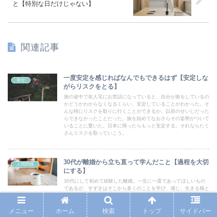
と【特別な日だけじゃない】
関連記事
一度安定を感じればなんでもできるはず【安定しな
幸せ
がらリスクをとる】
旅の途中で友人宅にお世話になっていると、自分が旅をしているの
かどうかわからなくなるくらい、安定していることがわかった。そ
んな時にリスクを取りに行くことができるか。以前のせいじだった
らできなかったことだった。旅を始めてなおさらその姿勢がついて
いることに驚いた。日本に帰ったらもっと安定する。それならたく
さんリスクを取っていこう。
30代が離婚から立ち直って学んだこと【過程を大切
人間関係
にする】
30代にして初めて経験した離婚。一生に一度であってほしいもの
であるが、すずきはそこから多くのことを学び、感じ、生きる糧と
してきた。今は自分の幸せな瞬間をよく理解できるようになった
し、先のことも見据え始めた。そうして今度は自分が幸せを分けて
あげられる、そんな人間でありたい。より豊かな人生への新たなス
メニュー
ホーム
検索
トップ
サイドバー