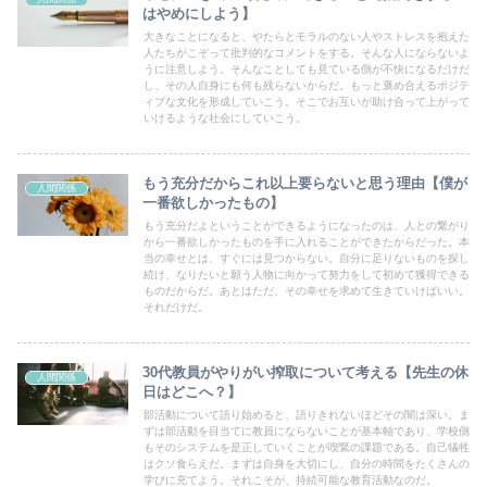
はやめにしよう】
大きなことになると、やたらとモラルのない人やストレスを抱えた
人たちがこぞって批判的なコメントをする。そんな人にならないよ
うに注意しよう。そんなことしても見ている側が不快になるだけだ
し、その人自身にも何も残らないからだ。もっと褒め合えるポジテ
ィブな文化を形成していこう。そこでお互いが助け合って上がって
いけるような社会にしていこう。
もう充分だからこれ以上要らないと思う理由【僕が
人間関係
一番欲しかったもの】
もう充分だよということができるようになったのは、人との繋がり
から一番欲しかったものを手に入れることができたからだった。本
当の幸せとは、すぐには見つからない。自分に足りないものを探し
続け、なりたいと願う人物に向かって努力をして初めて獲得できる
ものだからだ。あとはただ、その幸せを求めて生きていけばいい。
それだけだ。
30代教員がやりがい搾取について考える【先生の休
人間関係
日はどこへ？】
部活動について語り始めると、語りきれないほどその闇は深い。ま
ずは部活動を目当てに教員にならないことが基本軸であり、学校側
もそのシステムを是正していくことが喫緊の課題である。自己犠牲
はクソ食らえだ。まずは自身を大切にし、自分の時間をたくさんの
学びに充てよう。それこそが、持続可能な教育活動なのだ。