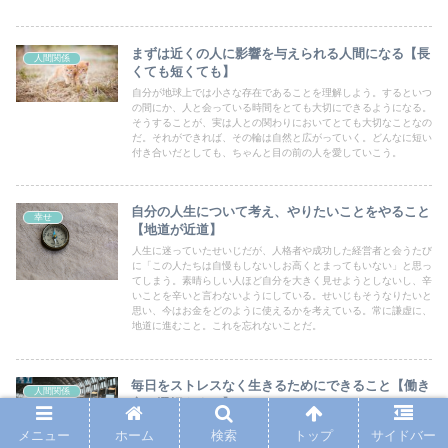
まずは近くの人に影響を与えられる人間になる【長
人間関係
くても短くても】
自分が地球上では小さな存在であることを理解しよう。するといつ
の間にか、人と会っている時間をとても大切にできるようになる。
そうすることが、実は人との関わりにおいてとても大切なことなの
だ。それができれば、その輪は自然と広がっていく。どんなに短い
付き合いだとしても、ちゃんと目の前の人を愛していこう。
自分の人生について考え、やりたいことをやること
幸せ
【地道が近道】
人生に迷っていたせいじだが、人格者や成功した経営者と会うたび
に「この人たちは自慢もしないしお高くとまってもいない」と思っ
てしまう。素晴らしい人ほど自分を大きく見せようとしないし、辛
いことを辛いと言わないようにしている。せいじもそうなりたいと
思い、今はお金をどのように使えるかを考えている。常に謙虚に、
地道に進むこと。これを忘れないことだ。
毎日をストレスなく生きるためにできること【働き
人間関係
方の選択をする】
せいじは公務員を退職して世界を一周し、個人事業主となった。そ
メニュー
ホーム
検索
トップ
サイドバー
こに至るまでは、たくさん行動したというわけではない。ただただ