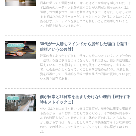
日本に帰って１週間が経ち、せいじはどこか幸せを感じていた。ま
ずは自分のルーティンを築き直すことが大切だと思ったせいじは、
運動しつつ働きつつ、細々と新生活をスタートさせた。しかしその
ままではただのフリーターだ。もっともっとできることはたくさん
あるはず。ルーティンを戻しつつも新しいことに着手していくこ
と。時間を味方につけるのだ。
30代が一人勝ちマインドから脱却した理由【信用・
人間関係
信頼という公共財】
貯蓄の鬼であったすずきも、使う力を身につけていくことで社会の
「信頼」を感じ取れるようになった。それはまた、自分の信頼度が
増えていることも意味する。お金を使うことや幸せを共有すること
で、社会全体がよくなっていくことを学び始めた30代。浪費と投
資を武器にして、長期的な目線で社会経済の回転に貢献していきた
いと思う所存である。
僕が日常と非日常をあまり分けない理由【旅行する
幸せ
時もストイックに】
せいじはたまに旅行する。今回は広島市だ。歴史的に重要な場所で
もあるから、色々と学ぶこともできるだろう。その移動時間もホテ
ルでの時間も大切にするせいじは、休めと言われることもある。し
かし彼からすれば、ちょっとしたサウナや美術館でも十分な休息な
のだ。それ以上にしっかりとインプットをし、次に繋げてゆくの
だ。