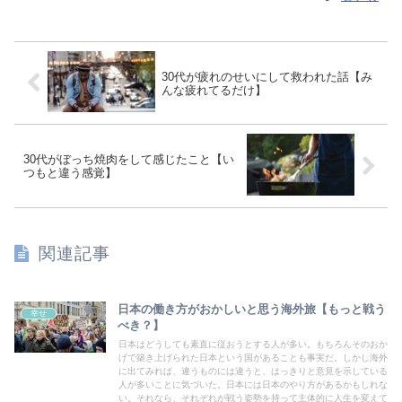
30代が疲れのせいにして救われた話【み
んな疲れてるだけ】
30代がぼっち焼肉をして感じたこと【い
つもと違う感覚】
関連記事
日本の働き方がおかしいと思う海外旅【もっと戦う
幸せ
べき？】
日本はどうしても素直に従おうとする人が多い。もちろんそのおか
げで築き上げられた日本という国があることも事実だ。しかし海外
に出てみれば、違うものには違うと、はっきりと意見を示している
人が多いことに気づいた。日本には日本のやり方があるかもしれな
い。それなら、それぞれが戦う姿勢を持って主体的に人生を変えて