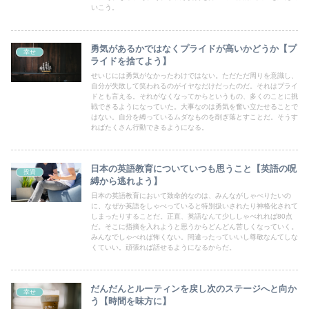
いこう。
勇気があるかではなくプライドが高いかどうか【プ
幸せ
ライドを捨てよう】
せいじには勇気がなかったわけではない。ただただ周りを意識し、
自分が失敗して笑われるのがイヤなだけだったのだ。それはプライ
ドとも言える。それがなくなってからというもの、多くのことに挑
戦できるようになっていた。大事なのは勇気を奮い立たせることで
はない。自分を縛っているムダなものを削ぎ落とすことだ。そうす
ればたくさん行動できるようになる。
日本の英語教育についていつも思うこと【英語の呪
投資
縛から逃れよう】
日本の英語教育において致命的なのは、みんながしゃべりたいの
に、なぜか英語をしゃべっていると特別扱いされたり神格化されて
しまったりすることだ。正直、英語なんて少ししゃべれれば80点
だ。そこに指摘を入れようと思うからどんどん苦しくなっていく。
みんなでしゃべれば怖くない。間違ったっていいし尊敬なんてしな
くていい。頑張れば話せるようになるからだ。
だんだんとルーティンを戻し次のステージへと向か
幸せ
う【時間を味方に】