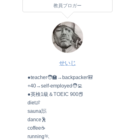
教員ブロガー
せいじ
●teacher🧑‍🏫→backpacker🎒
+40→self-employed🧑‍💻
●英検1級＆TOEIC 900📕
diet🍖
sauna🧖
dance🕺
coffee☕️
running🏃