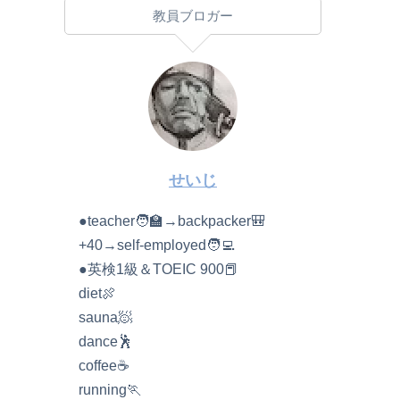
教員ブロガー
せいじ
●teacher🧑‍🏫→backpacker🎒
+40→self-employed🧑‍💻
●英検1級＆TOEIC 900📕
diet🍖
sauna🧖
dance🕺
coffee☕️
running🏃