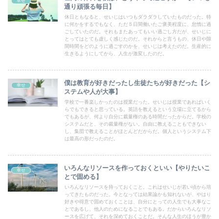
幸せ
通り頑張る毎日】
休日ともなると、せいじはいつもダラダラしていたものだった。特
に何かをするでもなく、ただ５日間働いたご褒美程度に、怠惰に過
ごしていたのだ。それもまたあってもいい過ごし方だが、せいじに
とってはとても虚しく感じたのだ。それからと言うもの、休日や隙
間時間をどのように過ごすのかを、せいじは考えたのだ。生産的に
生きるようにしてから、人生が激変したのだ。
僕は教育が好きだったし生徒たちが好きだった【シ
幸せ
ステムや人が大事】
学校で一番楽しかったのは授業だった。せいじは授業であればいく
らでもできると思っている。英語を教えるという立場に立てるから
でもあるが、何より自分に裁量権のある時間だったからだ。学校の
システムだと、その裁量権がない。自由に教えることもできない
し、集団で教えることがほとんどだからだ。個人というシステム下
は最高の形だったのだ。
いろんなリソースを作っておくといい【やりたいこ
幸せ
とで固める】
いろんなリソースを持っておくこと。これはせいじが若い頃から培
ってきたものだった。今となっては結果論かも知れないが、やはり
好きや得意で固めておくことは、自分にとっての人生でも大事なこ
とであるし、他人のためになることでもある。だからいろんなリソ
ースを広げて、それを深めておくことだ。そんな人生のほうが豊か