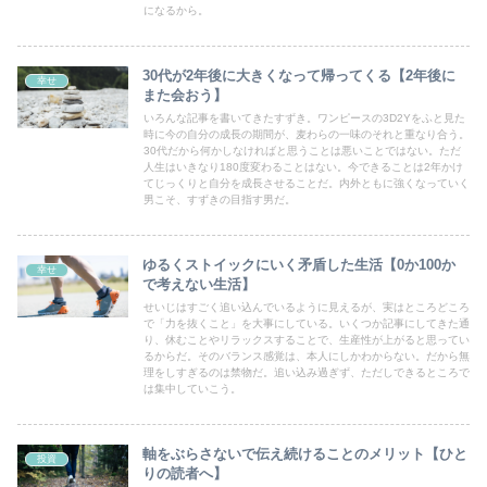
になるから。
30代が2年後に大きくなって帰ってくる【2年後に
幸せ
また会おう】
いろんな記事を書いてきたすずき。ワンピースの3D2Yをふと見た
時に今の自分の成長の期間が、麦わらの一味のそれと重なり合う。
30代だから何かしなければと思うことは悪いことではない。ただ
人生はいきなり180度変わることはない。今できることは2年かけ
てじっくりと自分を成長させることだ。内外ともに強くなっていく
男こそ、すずきの目指す男だ。
ゆるくストイックにいく矛盾した生活【0か100か
幸せ
で考えない生活】
せいじはすごく追い込んでいるように見えるが、実はところどころ
で「力を抜くこと」を大事にしている。いくつか記事にしてきた通
り、休むことやリラックスすることで、生産性が上がると思ってい
るからだ。そのバランス感覚は、本人にしかわからない。だから無
理をしすぎるのは禁物だ。追い込み過ぎず、ただしできるところで
は集中していこう。
軸をぶらさないで伝え続けることのメリット【ひと
投資
りの読者へ】