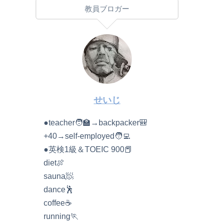
教員ブロガー
せいじ
●teacher🧑‍🏫→backpacker🎒
+40→self-employed🧑‍💻
●英検1級＆TOEIC 900📕
diet🍖
sauna🧖
dance🕺
coffee☕️
running🏃