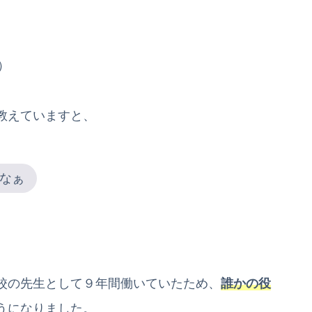
）
教えていますと、
なぁ
校の先生として９年間働いていたため、
誰かの役
うになりました。