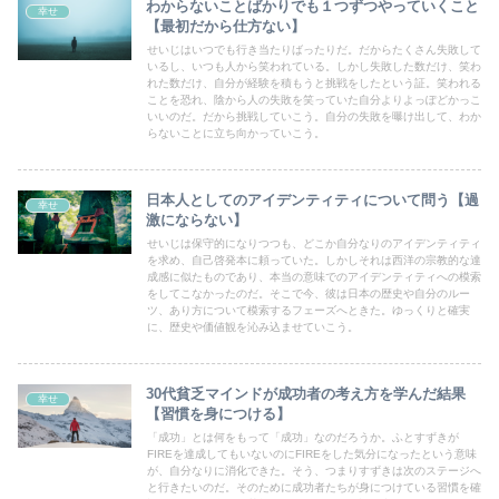
わからないことばかりでも１つずつやっていくこと
幸せ
【最初だから仕方ない】
せいじはいつでも行き当たりばったりだ。だからたくさん失敗して
いるし、いつも人から笑われている。しかし失敗した数だけ、笑わ
れた数だけ、自分が経験を積もうと挑戦をしたという証。笑われる
ことを恐れ、陰から人の失敗を笑っていた自分よりよっぽどかっこ
いいのだ。だから挑戦していこう。自分の失敗を曝け出して、わか
らないことに立ち向かっていこう。
日本人としてのアイデンティティについて問う【過
幸せ
激にならない】
せいじは保守的になりつつも、どこか自分なりのアイデンティティ
を求め、自己啓発本に頼っていた。しかしそれは西洋の宗教的な達
成感に似たものであり、本当の意味でのアイデンティティへの模索
をしてこなかったのだ。そこで今、彼は日本の歴史や自分のルー
ツ、あり方について模索するフェーズへときた。ゆっくりと確実
に、歴史や価値観を沁み込ませていこう。
30代貧乏マインドが成功者の考え方を学んだ結果
幸せ
【習慣を身につける】
「成功」とは何をもって「成功」なのだろうか。ふとすずきが
FIREを達成してもいないのにFIREをした気分になったという意味
が、自分なりに消化できた。そう、つまりすずきは次のステージへ
と行きたいのだ。そのために成功者たちが身につけている習慣を確