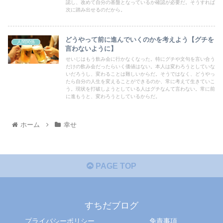
認し、改めて自分の基盤となっているか確認が必要だ。そうすれば
次に踏み出せるのだから。
どうやって前に進んでいくのかを考えよう【グチを
人間関係
言わないように】
せいじはもう飲み会に行かなくなった。特にグチや文句を言い合う
だけの飲み会だったらいく価値はない。本人は変わろうとしていな
いだろうし、変わることは難しいからだ。そうではなく、どうやっ
たら自分の人生を変えることができるのか、常に考えて生きていこ
う。現状を打破しようとしている人はグチなんて言わない。常に前
に進もうと、変わろうとしているからだ。
ホーム
幸せ
PAGE TOP
すちだブログ
プライバシーポリシー
免責事項