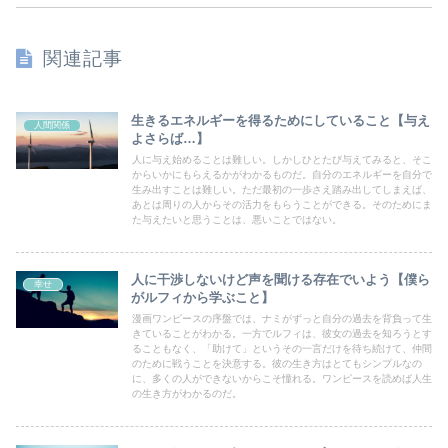
関連記事
生きるエネルギーを得るためにしていること【与え
人間関係
よさらば…】
人に与え始めることは難しい。しかしひとたび与えてみると、そこ
からいかにもらえるかがわかるものだ。自分のエネルギーを自分で
生み出すことは難しい。ただ最初の一歩さえ踏み出してしまえば、
あとは周りの人からその活力をもらうことができる。そのためにま
た与えたいと思うことは、悪いことではない。
人に干渉しないけど声を聞ける存在でいよう【僕ら
幸せ
がルフィから学ぶこと】
漫画ワンピースの序盤では、ナミがずっと自分の過去を背負って生
きていることがわかる。一方でルフィは、彼女の過去を知ろうとす
ることもなく、「助けて」というその一言だけを待ち続けて、仲間
のために戦うことを決意する。彼の生き方はとてもシンプルなの
に、多くの人ができないからこそ憧れる。ワンピースを読めば人生
の生き方がわかるのだ。