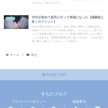
がけることで幸せになろう。
30代が初めて脱毛に行って幸福になった【経験談と
幸せ
多くのメリット】
30代が緊張を隠せないまま、初めて脱毛に挑戦した経緯を語る。
自身のアイデンティティの喪失に動揺し、うろたえたここ数ヶ月。
しかし幸福度が爆上がりしたことで最高の時間を手にいれた男が、
ここに見参する。初期投資費用は高く感じられるが、これほど安い
買い物だと感じたことはない。いざ脱毛へ。
ホーム
幸せ
PAGE TOP
すちだブログ
プライバシーポリシー
免責事項