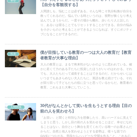
幸せ
【自分を客観視する】
人間誰しも、悩むことは必ずある。そんな時こそ気分転換が自分を
救ってくれるのだ。悩んでいる時というのは、視野が狭くなり考え
込んでしまうからだ。一度その場から離れ、歩いたり人と話した
り、あるいは寝ることでもリセットすることができる。自分の悩み
を小さいものと考えることができるようになれば、すぐにポジティ
ブになることができるのだ。
僕が目指している教育の一つは大人の教育だ【教育
投資
者教育が大事な理由】
大人の教育とは、まるで将来性がないかのように思われている。確
かに若くて力のある子たちに投資したほうがいいのはわかる。それ
でも、大人たちだって成長することはできるのだ。だからせいじは
いつまでもあきらめない大人たちに、英語を教え続けている。それ
が回り回って子どもたちの役に立つと思っているからだ。教育者の
教育。これもまた大事にしていこう。
30代がなんとかして笑いを生もうとする理由【目の
人間関係
前の人を笑わせろ】
「お笑い」と聞くと特別な力を想像したり、高いハードルに見えて
しまうと思う。しかし目の前の人を笑わせることほど、幸せになれ
ることはない。自分という舞台を見てくれている唯一のお客さんだ
からだ。自然と他人を笑わせようとする姿勢は、様々な面での
GIVEにつながる。普段からハッピーな空間を作ること。これを心