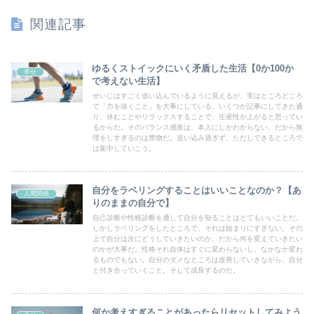
関連記事
ゆるくストイックにいく矛盾した生活【0か100か
幸せ
で考えない生活】
せいじはすごく追い込んでいるように見えるが、実はところどころ
で「力を抜くこと」を大事にしている。いくつか記事にしてきた通
り、休むことやリラックスすることで、生産性が上がると思ってい
るからだ。そのバランス感覚は、本人にしかわからない。だから無
理をしすぎるのは禁物だ。追い込み過ぎず、ただしできるところで
は集中していこう。
自分をラベリングすることはいいことなのか？【あ
人間関係
りのままの自分で】
自己診断や性格診断を通して自分を知ることはとてもいいことだ。
しかしラベリングをしたところで、それは始まりにすぎない。その
上で自分は次にどうしていきたいのか。だから何を変えていきたい
のかが大事だ。性格それ自体はすぐに変わらないし、なかなか変わ
るものでもない。自分のダメなところは改善していきながら、自分
と付き合っていくこと。そして成長するのだ。
何か考えすぎることがあったらリセットしてみよう