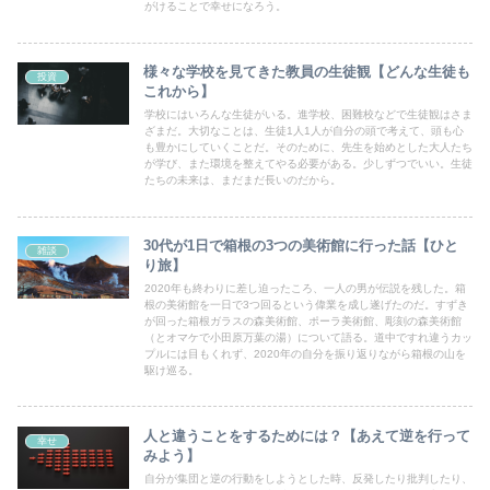
がけることで幸せになろう。
様々な学校を見てきた教員の生徒観【どんな生徒も
投資
これから】
学校にはいろんな生徒がいる。進学校、困難校などで生徒観はさま
ざまだ。大切なことは、生徒1人1人が自分の頭で考えて、頭も心
も豊かにしていくことだ。そのために、先生を始めとした大人たち
が学び、また環境を整えてやる必要がある。少しずつでいい。生徒
たちの未来は、まだまだ長いのだから。
30代が1日で箱根の3つの美術館に行った話【ひと
雑談
り旅】
2020年も終わりに差し迫ったころ、一人の男が伝説を残した。箱
根の美術館を一日で3つ回るという偉業を成し遂げたのだ。すずき
が回った箱根ガラスの森美術館、ポーラ美術館、彫刻の森美術館
（とオマケで小田原万葉の湯）について語る。道中ですれ違うカッ
プルには目もくれず、2020年の自分を振り返りながら箱根の山を
駆け巡る。
人と違うことをするためには？【あえて逆を行って
幸せ
みよう】
自分が集団と逆の行動をしようとした時、反発したり批判したり、