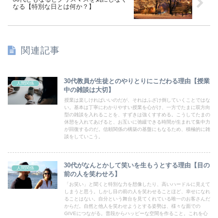
なる【特別な日とは何か？】
関連記事
30代教員が生徒とのやりとりにこだわる理由【授業
人間関係
中の雑談は大切】
授業は楽しければいいのだが、それはふざけ倒していくことではな
い。基本は丁寧にわかりやすい授業を心がけ、一方でたまに双方向
型の雑談を入れることを、すずきは強くすすめる。こうしてたまの
休憩を入れてあげると、お互いに弛緩できる時間が生まれて集中力
が回復するのだ。信頼関係の構築の基盤にもなるため、積極的に雑
談をしていこう。
30代がなんとかして笑いを生もうとする理由【目の
人間関係
前の人を笑わせろ】
「お笑い」と聞くと特別な力を想像したり、高いハードルに見えて
しまうと思う。しかし目の前の人を笑わせることほど、幸せになれ
ることはない。自分という舞台を見てくれている唯一のお客さんだ
からだ。自然と他人を笑わせようとする姿勢は、様々な面での
GIVEにつながる。普段からハッピーな空間を作ること。これを心