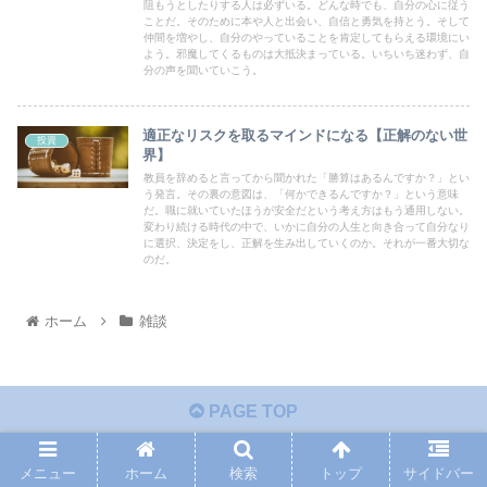
阻もうとしたりする人は必ずいる。どんな時でも、自分の心に従う
ことだ。そのために本や人と出会い、自信と勇気を持とう。そして
仲間を増やし、自分のやっていることを肯定してもらえる環境にい
よう。邪魔してくるものは大抵決まっている。いちいち迷わず、自
分の声を聞いていこう。
適正なリスクを取るマインドになる【正解のない世
投資
界】
教員を辞めると言ってから聞かれた「勝算はあるんですか？」とい
う発言。その裏の意図は、「何かできるんですか？」という意味
だ。職に就いていたほうが安全だという考え方はもう通用しない。
変わり続ける時代の中で、いかに自分の人生と向き合って自分なり
に選択、決定をし、正解を生み出していくのか。それが一番大切な
のだ。
ホーム
雑談
PAGE TOP
メニュー
ホーム
検索
トップ
サイドバー