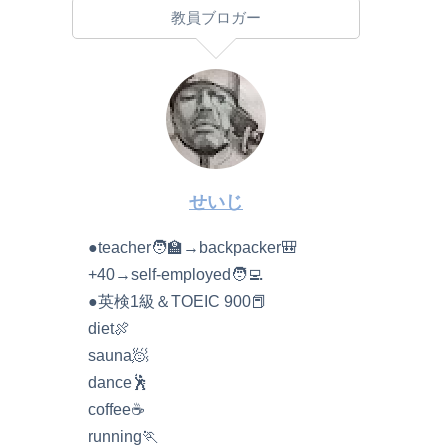
教員ブロガー
せいじ
●teacher🧑‍🏫→backpacker🎒
+40→self-employed🧑‍💻
●英検1級＆TOEIC 900📕
diet🍖
sauna🧖
dance🕺
coffee☕️
running🏃