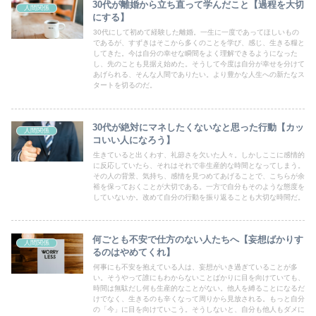
30代が離婚から立ち直って学んだこと【過程を大切
人間関係
にする】
30代にして初めて経験した離婚。一生に一度であってほしいもの
であるが、すずきはそこから多くのことを学び、感じ、生きる糧と
してきた。今は自分の幸せな瞬間をよく理解できるようになった
し、先のことも見据え始めた。そうして今度は自分が幸せを分けて
あげられる、そんな人間でありたい。より豊かな人生への新たなス
タートを切るのだ。
30代が絶対にマネしたくないなと思った行動【カッ
人間関係
コいい人になろう】
生きていると出くわす、礼節さを欠いた人々。しかしここに感情的
に反応していたら、それはそれで非生産的な時間となってしまう。
その人の背景、気持ち、感情を見つめてあげることで、こちらが余
裕を保っておくことが大切である。一方で自分もそのような態度を
していないか。改めて自分の行動を振り返ることも大切な時間だ。
何ごとも不安で仕方のない人たちへ【妄想ばかりす
人間関係
るのはやめてくれ】
何事にも不安を抱えている人は、妄想がいき過ぎていることが多
い。そうやって誰にもわからないことばかりに目を向けていても、
時間は無駄だし何も生産的なことがない。他人を縛ることになるだ
けでなく、生きるのも辛くなって周りから見放される。もっと自分
の「今」に目を向けていこう。そうしないと、自分も他人もダメに