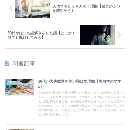
30代でもたくさん笑う理由【目尻のシワ
を増やそう】
30代がぼっち謎解きをした話【とにかく
何でも挑戦してみる】
関連記事
30代が大失敗談を笑い飛ばす理由【失敗学のすす
幸せ
め】
失敗の神と呼ばれた男が料理という初めてづくしの挑戦に失敗しま
くる。しかし失敗は成功の母。その懐の広さに抱かれながら今日も
また男は失敗を重ねる。その失敗を失敗とせずにどうとらえるかが
人生のカギ。すずきなりの解釈で導き出したのは、失敗の笑い話へ
の昇華であった。人生まだまだこれから失敗チャンスばかり。こり
ずに笑い話を探しに行く。