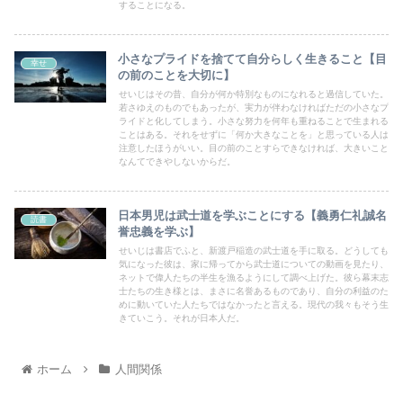
することになる。
小さなプライドを捨てて自分らしく生きること【目
幸せ
の前のことを大切に】
せいじはその昔、自分が何か特別なものになれると過信していた。
若さゆえのものでもあったが、実力が伴わなければただの小さなプ
ライドと化してしまう。小さな努力を何年も重ねることで生まれる
ことはある。それをせずに「何か大きなことを」と思っている人は
注意したほうがいい。目の前のことすらできなければ、大きいこと
なんてできやしないからだ。
日本男児は武士道を学ぶことにする【義勇仁礼誠名
読書
誉忠義を学ぶ】
せいじは書店でふと、新渡戸稲造の武士道を手に取る。どうしても
気になった彼は、家に帰ってから武士道についての動画を見たり、
ネットで偉人たちの半生を漁るようにして調べ上げた。彼ら幕末志
士たちの生き様とは、まさに名誉あるものであり、自分の利益のた
めに動いていた人たちではなかったと言える。現代の我々もそう生
きていこう。それが日本人だ。
ホーム
人間関係