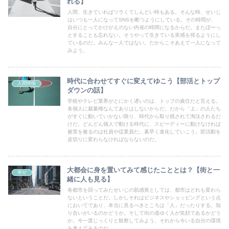
れる】
人間、生きていればツラくてしんどい時もある。そんな時、せいじ
はいつも一人になってSNSを断つようにしている。その時間が、
自分にとってかけがえのない内省の時間になるからだ。またぼーっ
とすることも忘れない。そうやって生きている実感を得るようにし
ているのだ。みんな一人ではない。だからこそあえて一人になって
みよう。
時代に合わせてすぐに変えてゆこう【部活とトップ
人間関係
ダウンの話】
学校やテレビ業界がとにかく遅いのは、トップの責任だと言える。
各個人に裁量権なんてありはしないからだ。だから「上」の人たち
がすぐに動いていかない限り、時代から取り残されて淘汰されるだ
けだ。どんどん個人で動ける時代に、スピーディーに動けなければ
被害を被るのは社員や従業員だ。素早く進化していこう。部活動を
皮切りに変わらなければならないのだ。
大都会に身を置いてみて感じたこととは？【街と一
幸せ
緒に人も見る】
各都市を回ってみたせいじの肌感覚としては、都市はどれも変わら
ないということだ。しかしそれはビジネスやショッピングという点
においてであり、本当に見るべきところは「人」だったりする。知
り合いがいるのかどうか。そして街の道ゆく人が笑顔であるかどう
か。今一度じっくりと観察してみよう。それから今いる自分の環境
を考えてみるのだ。