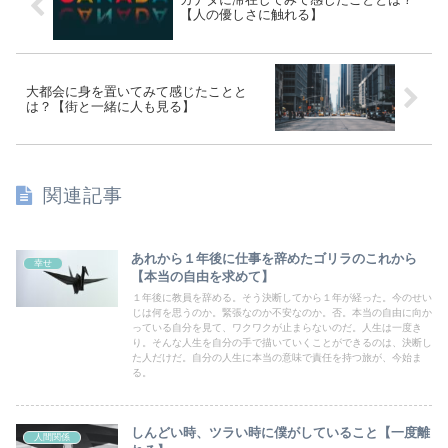
【人の優しさに触れる】
大都会に身を置いてみて感じたことと
は？【街と一緒に人も見る】
関連記事
あれから１年後に仕事を辞めたゴリラのこれから
幸せ
【本当の自由を求めて】
１年後に教員を辞める。そう決断してから１年が経った。今のせい
じは何を思うのか。緊張なのか不安なのか。否。本当の自由に向か
っている自分を見て、ワクワクが止まらないのだ。人生は一度き
り。そんな人生を自分の手で描いていくことができるのは、決断し
た人だけだ。自分の人生に本当の意味で責任を持つ旅が、今始ま
る。
しんどい時、ツラい時に僕がしていること【一度離
人間関係