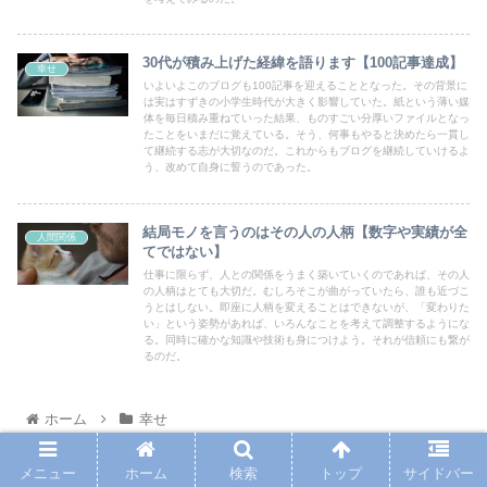
30代が積み上げた経緯を語ります【100記事達成】
幸せ
いよいよこのブログも100記事を迎えることとなった。その背景に
は実はすずきの小学生時代が大きく影響していた。紙という薄い媒
体を毎日積み重ねていった結果、ものすごい分厚いファイルとなっ
たことをいまだに覚えている。そう、何事もやると決めたら一貫し
て継続する志が大切なのだ。これからもブログを継続していけるよ
う、改めて自身に誓うのであった。
結局モノを言うのはその人の人柄【数字や実績が全
人間関係
てではない】
仕事に限らず、人との関係をうまく築いていくのであれば、その人
の人柄はとても大切だ。むしろそこが曲がっていたら、誰も近づこ
うとはしない。即座に人柄を変えることはできないが、「変わりた
い」という姿勢があれば、いろんなことを考えて調整するようにな
る。同時に確かな知識や技術も身につけよう。それが信頼にも繋が
るのだ。
ホーム
幸せ
メニュー
ホーム
検索
トップ
サイドバー