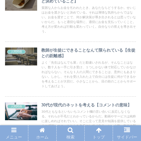
と決めていること】
貧困な人からお金を乞われたとき、あなたならどうするか。せいじ
はお金を渡さないと決めている。それは薄情な気持ちからではな
い。お金を渡すことで、何か解決策が導き出されるとは思っていな
いからだ。もっと適切な場所に、適切にお金を支払っていくこと。
考え方が変われば行動も変わっていく。自分なりの答えを導き出そ
う。
教師が生徒にできることなんて限られている【生徒
人間関係
との距離感】
よく「先生はなんでも屋」だと勘違いされるが、そんなことはな
い。数十人を一手に引き受け、１つしかない体で対応していかなけ
ればならない。そんな１人の人間にできることは、意外にもあまり
ない。しかし、それを受け入れた上で自分には生徒に何ができるか
を考えることが大切だ。小さなことから、目の前のことからサポー
トしてあげよう。
30代が現代のネットを考える【コメントの意味】
人間関係
30代ともなるといちいちコメント欄の言い合いに反応しなくな
る。それらが不毛だとわかっているからだ。動画やサービスは純粋
に楽しめればそれでいい。そこに立って意見や知識を提供している
人に感謝しつつ、それらを参考にして「自分」という唯一無二の脳
ミソに、知識と経験をブチ込んでいくことが最善の策。ネット上で
の暗黙の条例を考える。
メニュー
ホーム
検索
トップ
サイドバー