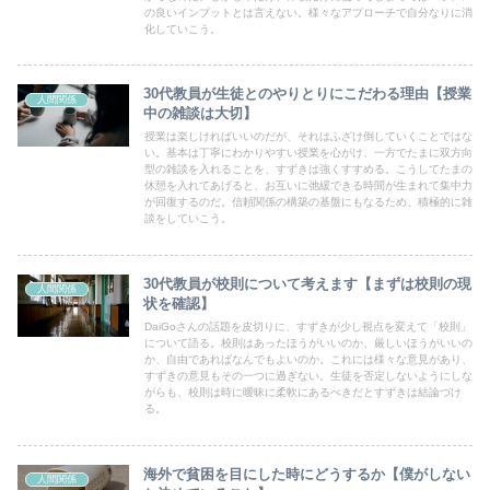
の良いインプットとは言えない。様々なアプローチで自分なりに消
化していこう。
30代教員が生徒とのやりとりにこだわる理由【授業
人間関係
中の雑談は大切】
授業は楽しければいいのだが、それはふざけ倒していくことではな
い。基本は丁寧にわかりやすい授業を心がけ、一方でたまに双方向
型の雑談を入れることを、すずきは強くすすめる。こうしてたまの
休憩を入れてあげると、お互いに弛緩できる時間が生まれて集中力
が回復するのだ。信頼関係の構築の基盤にもなるため、積極的に雑
談をしていこう。
30代教員が校則について考えます【まずは校則の現
人間関係
状を確認】
DaiGoさんの話題を皮切りに、すずきが少し視点を変えて「校則」
について語る。校則はあったほうがいいのか、厳しいほうがいいの
か、自由であればなんでもよいのか。これには様々な意見があり、
すずきの意見もその一つに過ぎない。生徒を否定しないようにしな
がらも、校則は時に曖昧に柔軟にあるべきだとすずきは結論づけ
る。
海外で貧困を目にした時にどうするか【僕がしない
人間関係