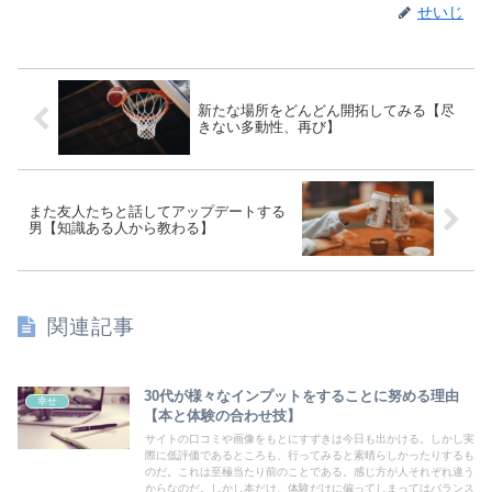
せいじ
新たな場所をどんどん開拓してみる【尽
きない多動性、再び】
また友人たちと話してアップデートする
男【知識ある人から教わる】
関連記事
30代が様々なインプットをすることに努める理由
幸せ
【本と体験の合わせ技】
サイトの口コミや画像をもとにすずきは今日も出かける。しかし実
際に低評価であるところも、行ってみると素晴らしかったりするも
のだ。これは至極当たり前のことである。感じ方が人それぞれ違う
からなのだ。しかし本だけ、体験だけに偏ってしまってはバランス