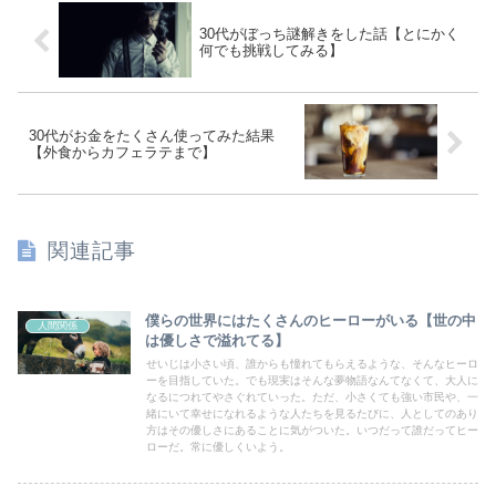
30代がぼっち謎解きをした話【とにかく
何でも挑戦してみる】
30代がお金をたくさん使ってみた結果
【外食からカフェラテまで】
関連記事
僕らの世界にはたくさんのヒーローがいる【世の中
人間関係
は優しさで溢れてる】
せいじは小さい頃、誰からも憧れてもらえるような、そんなヒーロ
ーを目指していた。でも現実はそんな夢物語なんてなくて、大人に
なるにつれてやさぐれていった。ただ、小さくても強い市民や、一
緒にいて幸せになれるような人たちを見るたびに、人としてのあり
方はその優しさにあることに気がついた。いつだって誰だってヒー
ローだ。常に優しくいよう。