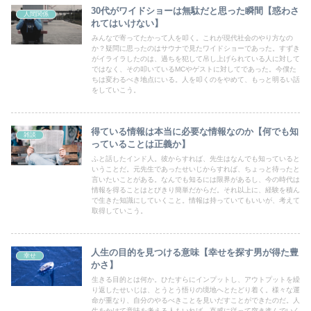
30代がワイドショーは無駄だと思った瞬間【惑わさ
人間関係
れてはいけない】
みんなで寄ってたかって人を叩く。これが現代社会のやり方なの
か？疑問に思ったのはサウナで見たワイドショーであった。すずき
がイライラしたのは、過ちを犯して吊し上げられている人に対して
ではなく、その叩いているMCやゲストに対してであった。今僕た
ちは変わるべき地点にいる。人を叩くのをやめて、もっと明るい話
をしていこう。
得ている情報は本当に必要な情報なのか【何でも知
雑談
っていることは正義か】
ふと話したインド人。彼からすれば、先生はなんでも知っていると
いうことだ。元先生であったせいじからすれば、ちょっと待ったと
言いたいことがある。なんでも知るには限界があるし、今の時代は
情報を得ることはとびきり簡単だからだ。それ以上に、経験を積ん
で生きた知識にしていくこと。情報は持っていてもいいが、考えて
取得していこう。
人生の目的を見つける意味【幸せを探す男が得た豊
幸せ
かさ】
生きる目的とは何か。ひたすらにインプットし、アウトプットを繰
り返したせいじは、とうとう悟りの境地へとたどり着く。様々な運
命が重なり、自分のやるべきことを見いだすことができたのだ。人
生をかけて意味を考える人もいれば、直感に従って突き進んでいく