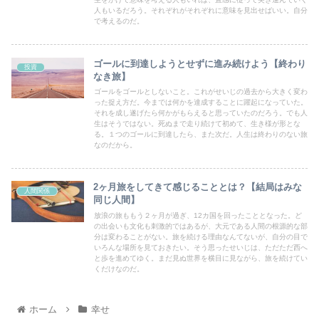
人もいるだろう。それぞれがそれぞれに意味を見出せばいい。自分
で考えるのだ。
ゴールに到達しようとせずに進み続けよう【終わり
投資
なき旅】
ゴールをゴールとしないこと。これがせいじの過去から大きく変わ
った捉え方だ。今までは何かを達成することに躍起になっていた。
それを成し遂げたら何かがもらえると思っていたのだろう。でも人
生はそうではない。死ぬまで走り続けて初めて、生き様が形とな
る。１つのゴールに到達したら、また次だ。人生は終わりのない旅
なのだから。
2ヶ月旅をしてきて感じることとは？【結局はみな
人間関係
同じ人間】
放浪の旅ももう２ヶ月が過ぎ、12カ国を回ったこととなった。ど
の出会いも文化も刺激的ではあるが、大元である人間の根源的な部
分は変わることがない。旅を続ける理由なんてないが、自分の目で
いろんな場所を見ておきたい。そう思ったせいじは、ただただ西へ
と歩を進めてゆく。まだ見ぬ世界を横目に見ながら、旅を続けてい
くだけなのだ。
ホーム
幸せ