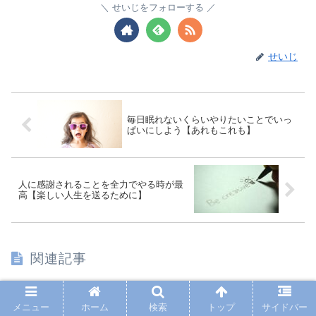
せいじをフォローする
せいじ
毎日眠れないくらいやりたいことでいっ
ぱいにしよう【あれもこれも】
人に感謝されることを全力でやる時が最
高【楽しい人生を送るために】
関連記事
日本はこれだけすごい国なのに足りないのはなぜ？
メニュー
ホーム
検索
トップ
サイドバー
幸せ
【内弁慶の外地蔵】