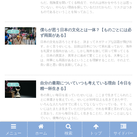
らだ。危険度を聞いてくる時点で、その人は何かをやろうとは思っ
ていない。やらない理由を探しているだけだからだ。リスクはつき
ものであるということを知っておこう。
僕らが思う日本の文化とは一体？【ものごとには必
幸せ
ず両面がある】
日本の文化を語ろうとすると、決まってネガティブな話題が飛び出
す。かく言うせいじも、以前は日本について呆れ返っており、海外
を礼賛する指向があった。しかし海外を旅して回って帰ってくる
と、日本の異質さ、異常さに改めて驚くこととなる。大事なこと
は、何事にも両面があるということを理解することだ。その上で、
良い面と悪い面を反芻してみよう。
自分の最期についていつも考えている理由【今日を
幸せ
精一杯生きる】
冬の美しい毎日を送っていたせいじは、ここまで生きてこられたこ
とに幸運さを覚えていた。せいじが30年以上も生きてきた中で、
いろんな人たちがすでに若くしてなくなっていっている。そう、せ
いじはたまたま生きていただけなのだ。それを幸運と言わずになん
と言おう。だから毎日を正しく生きることだ。大きいことはしなく
ていい。後悔のないように。
メニュー
ホーム
検索
トップ
サイドバー
環境を変えて、自分を変えよう【自分の本心に従う