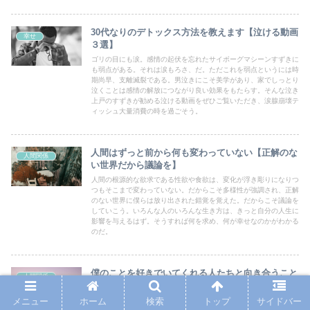
30代なりのデトックス方法を教えます【泣ける動画
幸せ
３選】
ゴリの目にも涙。感情の起伏を忘れたサイボーグマシーンすずきに
も弱点がある。それは涙もろさ、だ。ただこれを弱点というには時
期尚早、支離滅裂である。男泣きにこそ美学があり、家でしっとり
泣くことは感情の解放につながり良い効果をもたらす。そんな泣き
上戸のすずきが勧める泣ける動画をぜひご覧いただき、涙腺崩壊テ
ィッシュ大量消費の時を過ごそう。
人間はずっと前から何も変わっていない【正解のな
人間関係
い世界だから議論を】
人間の根源的な欲求である性欲や食欲は、変化が浮き彫りになりつ
つもそこまで変わっていない。だからこそ多様性が強調され、正解
のない世界に僕らは放り出された錯覚を覚えた。だからこそ議論を
していこう。いろんな人のいろんな生き方は、きっと自分の人生に
影響を与えるはず。そうすれば何を求め、何が幸せなのかがわかる
のだ。
僕のことを好きでいてくれる人たちと向き合うこと
人間関係
【大好きな人たちへ】
メニュー
ホーム
検索
トップ
サイドバー
せいじはずっと自分に罪を課していた。それは、舞い上がったり傲