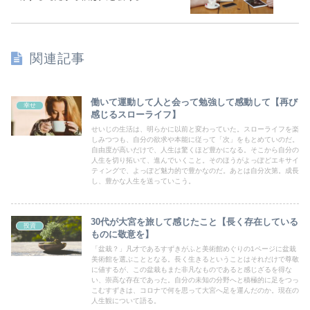
関連記事
働いて運動して人と会って勉強して感動して【再び
幸せ
感じるスローライフ】
せいじの生活は、明らかに以前と変わっていた。スローライフを楽
しみつつも、自分の欲求や本能に従って「次」をもとめていのだ。
自由度が高いだけで、人生は驚くほど豊かになる。そこから自分の
人生を切り拓いて、進んでいくこと。そのほうがよっぽどエキサイ
ティングで、よっぽど魅力的で豊かなのだ。あとは自分次第。成長
し、豊かな人生を送っていこう。
30代が大宮を旅して感じたこと【長く存在している
投資
ものに敬意を】
「盆栽？」凡才であるすずきがふと美術館めぐりの1ページに盆栽
美術館を選ぶこととなる。長く生きるということはそれだけで尊敬
に値するが、この盆栽もまた非凡なものであると感じざるを得な
い、崇高な存在であった。自分の未知の分野へと積極的に足をつっ
こむすずきは、コロナで何を思って大宮へ足を運んだのか。現在の
人生観について語る。