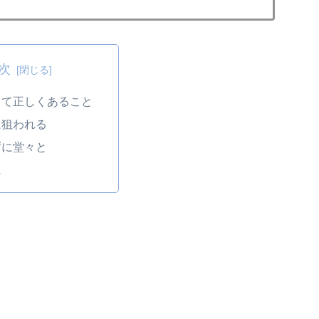
次
して正しくあること
は狙われる
ずに堂々と
に