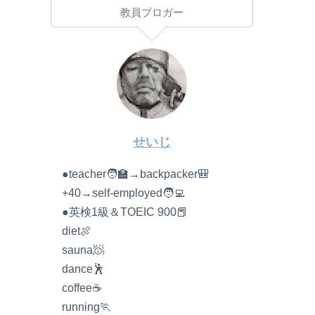
教員ブロガー
せいじ
●teacher🧑‍🏫→backpacker🎒
+40→self-employed🧑‍💻
●英検1級＆TOEIC 900📕
diet🍖
sauna🧖
dance🕺
coffee☕️
running🏃