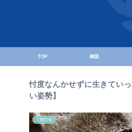
TOP
雑談
忖度なんかせずに生きていっ
い姿勢】
人間関係