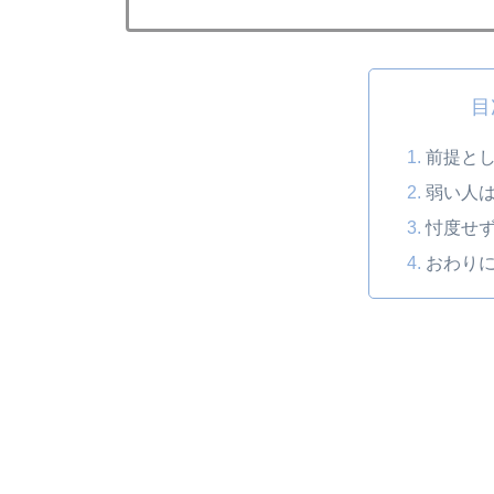
目
前提と
弱い人
忖度せ
おわり