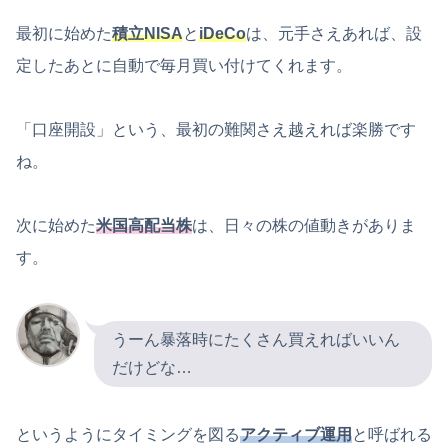
最初に始めた
積立NISA
と
iDeCo
は、元手さえあれば、設
定したあとに自動で毎月買い付けてくれます。
「口座開設」という、最初の難関さえ越えれば楽勝です
ね。
次に始めた
米国高配当株
は、日々の株の値動きがありま
す。
うーん暴落時にたくさん買えればいいん
だけどな…
というようにタイミングを図る
アクティブ運用
と呼ばれる