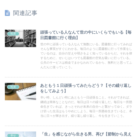
関連記事
頑張っている人なんて世の中にいくらでもいる【毎
投資
日図書館に行く理由】
世の中に頑張っている人なんて無数にいる。図書館に行ってみれば
そんな事実がすぐにわかる。毎日のように図書館に行って作業をし
ているのは、自分の甘えや弱さをよく知っているからだ。それを律
するために、せいじはいつでも図書館の空気を吸いに行っている。
公共のサービスは税金でまかなわれているから、無料だと思ってふ
んだんに使っていこう。
あともう１日頑張ってみたらどう？【その繰り返し
投資
をしてみよう】
辛い時、しんどい時にあともう一日頑張ること。それができれば、
継続は簡単なことなのだ。毎日は日々の繰り返しだ。毎日を一所懸
命生きていれば、きっとそれが未来の自分へと繋がってゆく。ダラ
け切った生活はもうやめにしよう。毎日一所懸命生きていると、本
当に日々が輝き出す。繰り返し繰り返し、今を生きていこう。
「生」を感じながら生きる男、再び【節制から見え
幸せ