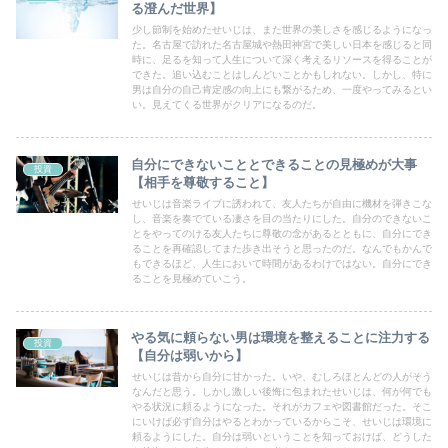
る澄んだ世界】
少し節制を始めたせいじは、また世界の美しさを感じるようになっ
た。名古屋で訪れた名古屋城や熱田神宮で美しい日本を感じると同
時に、足るを知って人生について深く考えるリソースを得ることが
できた。追い込むことはしんどいことかもしれない。しかし、特に
男は自分の自己肯定感の向上にも繋がるため、一度やってみるとい
い。見えてくる世界がクリアになるのだ。
自分にできないこととできることの見極めが大事
投資
【相手を尊敬すること】
せいじは音楽ライブに誘われて、友人たちが自由に機材を弾きこな
し、音楽を奏でている凄さを目の当たりにした。自分のできないこ
とをやってのける友人たちに尊敬の念があるとともに、自分にでき
ることを再確認してまた歩き出そうと思ったのだ。なんでもかんで
もできるほど、人生において時間があるわけではない。自分にでき
ることを見極めていこう。
やる気に頼らない男は環境を整えることに注力する
投資
【自分は弱いから】
せいじは昔から自分に甘かった。いや、むしろほとんどの人がそう
なんだと思う。しかし激しい後悔に包まれたせいじは、何が何でも
やる状況に頼るようになった。それがカフェや図書館だった。そこ
にいけば必ず自分はやるとわかっているからこそ、せいじは環境に
頼るようにした。自分は弱いということを知っておけば、どうした