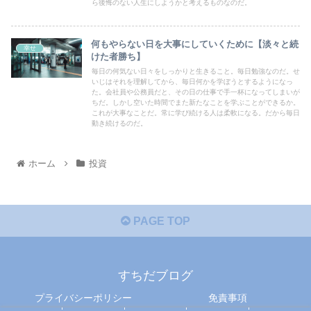
ら後悔のない人生にしようかと考えるものなのだ。
何もやらない日を大事にしていくために【淡々と続
幸せ
けた者勝ち】
毎日の何気ない日々をしっかりと生きること。毎日勉強なのだ。せ
いじはそれを理解してから、毎日何かを学ぼうとするようになっ
た。会社員や公務員だと、その日の仕事で手一杯になってしまいが
ちだ。しかし空いた時間でまた新たなことを学ぶことができるか。
これが大事なことだ。常に学び続ける人は柔軟になる。だから毎日
動き続けるのだ。
ホーム
投資
PAGE TOP
すちだブログ
プライバシーポリシー
免責事項