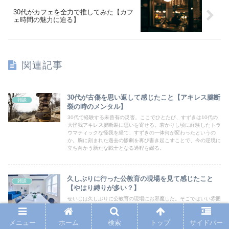
30代がカフェを全力で推してみた【カフ
ェ時間の魅力に迫る】
関連記事
30代が古傷を思い返して感じたこと【アキレス腱断
雑談
裂の時のメンタル】
30代で経験する未曾有の災害。ここでひとたび、すずきは10代の
大怪我アキレス腱断裂に思いを寄せる。若かりし頃に経験したトラ
ウマティックな怪我を経て、すずきの一体何が変わったというの
か。胸に刻まれた過去の惨劇を再び書き起こすことで、今の逆境に
立ち向かう新たな戦士となる過程を綴る。
久しぶりに行った公教育の現場を見て感じたこと
雑談
【やはり縛りが多い？】
せいじは久しぶりに公教育の現場にお邪魔した。そこではいい雰囲
気で会議が開かれていたが、自分が会議に参加していた時代を思い
出すと、とてもじゃないが今はできないと感じてしまった。チーム
で何かを遂行するためには、それなりのチェックやケアが入る。そ
メニュー
ホーム
検索
トップ
サイドバー