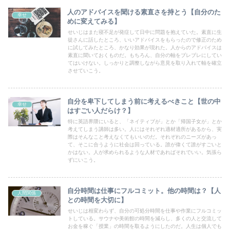
人のアドバイスを聞ける素直さを持とう【自分のた
幸せ
めに変えてみる】
せいじはまた寝不足が発症して日中に問題を抱えていた。素直に生
徒さんに話したところ、いいアドバイスをもらったので修正のため
に試してみたところ、かなり効果が現れた。人からのアドバイスは
素直に聞いておくものだ。もちろん、自分の軸をブレブレにしてい
てはいけない。しっかりと調整しながら意見を取り入れて軸を確立
させていこう。
自分を卑下してしまう前に考えるべきこと【世の中
幸せ
はすごい人だらけ？】
特に英語界隈にいると、「ネイティブが」とか「帰国子女が」とか
考えてしまう講師は多い。人にはそれぞれ適材適所があるから、実
際はそんなこと考えなくてもいいのだ。それぞれのニーズがあっ
て、そこに合うように社会は回っている。誰が偉くて誰がすごいと
かはない。人が求められるような人材であればそれでいい。気張ら
ずにいこう。
自分時間は仕事にフルコミット。他の時間は？【人
人間関係
との時間を大切に】
せいじは相変わらず、自分の可処分時間を仕事や作業にフルコミッ
トしている。サウナや美術館の時間を減らし、多くの人と交流して
お金を稼ぐ「授業」の時間を取るようにしたのだ。人生は個人でも