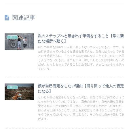
関連記事
次のステップへと動き出す準備をすること【常に新
幸せ
たな場所へ動く】
自分の事業を始めて５ヶ月。楽しくなって安定してきた一方で、何
か行き詰まっているような感覚も出てきた。自分にはもっとできる
という感覚と共に、「もっと人のためになることをやりたい」と思
うようになってきた。今でも十分、滑り出しとしては間違いないの
だが、もっともっとできることがあるはず。さぁこれからも頑張っ
ていこう。
僕が自己否定をしない理由【回り回って他人の否定
幸せ
になる】
せいじが自己否定をしなくなったのは、自分に自信が持てるように
なったからというわけではない。過去の自分や、自分の嫌な部分を
受け入れることで始めて前に進むことができるとわかったからだ。
自己否定し続けることで、誰しも楽なほうに逃げることができる。
そうであってはいけない。前に進もう。そのために自分を愛してあ
げよう。