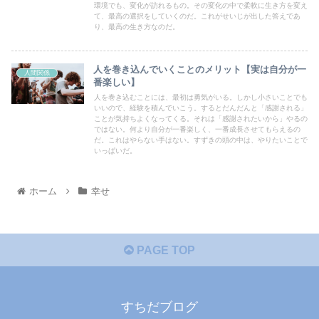
環境でも、変化が訪れるもの。その変化の中で柔軟に生き方を変え
て、最高の選択をしていくのだ。これがせいじが出した答えであ
り、最高の生き方なのだ。
人を巻き込んでいくことのメリット【実は自分が一
人間関係
番楽しい】
人を巻き込むことには、最初は勇気がいる。しかし小さいことでも
いいので、経験を積んでいこう。するとだんだんと「感謝される」
ことが気持ちよくなってくる。それは「感謝されたいから」やるの
ではない。何より自分が一番楽しく、一番成長させてもらえるの
だ。これはやらない手はない。すずきの頭の中は、やりたいことで
いっぱいだ。
ホーム
幸せ
PAGE TOP
すちだブログ