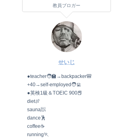
教員ブロガー
せいじ
●teacher🧑‍🏫→backpacker🎒
+40→self-employed🧑‍💻
●英検1級＆TOEIC 900📕
diet🍖
sauna🧖
dance🕺
coffee☕️
running🏃