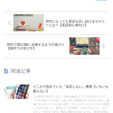
30代になっても英語を話し続けるそのコ
ツとは？【英語初心者向け】
30代で簿記3級に合格するまでの道のり
【独学での学び方】
関連記事
どこかで忘れていた「反応しない」勇気【いちいち
読書
怒らない】
この社会で生きていると、SNSを始めとしていろんな人とコメン
トでやり取りができる。しかし中には内容を欠いたものもあり、議
論にならないこともしばしばだ。そうしたコメントにいちいち反応
してはいけないし、返すとしても冷静に「なぜ/どのように」など
にフォーカスすべきだ。他人に惑わされないように、自分の人生に