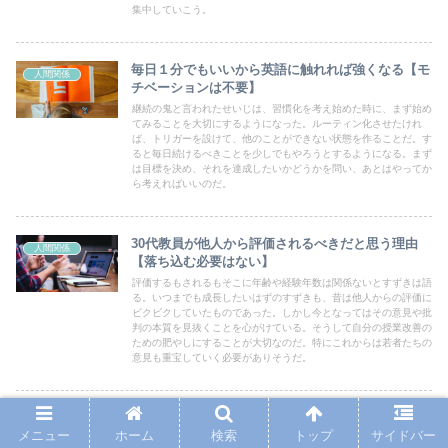
集中していこう。
毎日１分でもいいから英語に触れれば強くなる【モ
人間関係
チベーションは不要】
継続の鬼と言われたせいじは、習慣化を考え始めた時に、まず始め
てみることを大切にするようになった。ルーティン化させたけれ
ば、トリガーを設けて、他のことができない状態を作ることだ。す
ると毎日続けるべきことを少しでもやろうとするようになる。まず
は目標を決め、それを達成したいかどうかを問い、あとはやってか
ら考えればいいのだ。
30代教員が他人から評価されるべきだと思う理由
人間関係
【落ち込む必要はない】
評価するもされるもそこに年齢や経験年数は関係ないとすずきは語
る。いつまでも成長したいはずのすずきも、昔は他人からの評価に
ビクビクしていたものであった。しかし今となってはその意見や批
判の本質を見抜くことを心がけている。そうして自分の授業改善の
ための肥やしにすることが大切なのだ。特にこれからは若者たちの
意見も重宝していく必要がありそうだ。
延々と継続と反復を繰り返す男【数撃ちゃ当たる戦
幸せ
法は正しいのか？】
メニュー
ホーム
検索
トップ
サイドバー