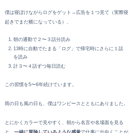
僕は寝ぼけながらログをゲット→広告を１つ見て（実際寝
起きでまだ横になっている）、
朝の通勤で２〜３話分読み
13時に自動でたまる「ログ」で帰宅時にさらに１話
を読み
計３〜４話ずつ毎日読む
この習慣を5〜6年続けています。
雨の日も風の日も、僕はワンピースとともにありました。
とにかくカラーで見やすく、朝から名言や名場面を見る
と、
一緒に冒険しているような感覚
で仕事に出向くことが