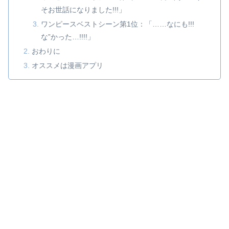
そお世話になりました!!!」
ワンピースベストシーン第1位：「……なにも!!!
な”かった…!!!!」
おわりに
オススメは漫画アプリ