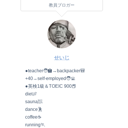
教員ブロガー
せいじ
●teacher🧑‍🏫→backpacker🎒
+40→self-employed🧑‍💻
●英検1級＆TOEIC 900📕
diet🍖
sauna🧖
dance🕺
coffee☕️
running🏃