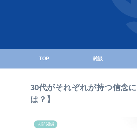
TOP
雑談
30代がそれぞれが持つ信念
は？】
人間関係