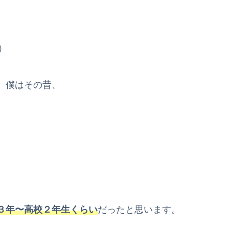
）
、僕はその昔、
３年〜高校２年生くらい
だったと思います。