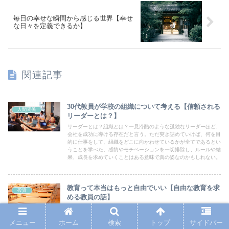
毎日の幸せな瞬間から感じる世界【幸せ
な日々を定義できるか】
関連記事
30代教員が学校の組織について考える【信頼される
人間関係
リーダーとは？】
リーダーとは？組織とは？一見冷酷のような孤独なリーダーほど、
会社を成功に導ける存在だと言う。ただ突き詰めていけば、何を目
的に仕事をして、組織をどこに向かわせているかが全てであるとい
うことを学べた。感情やモチベーションを一切排除し、ルールや結
果、成長を求めていくことはある意味で真の姿なのかもしれない。
教育って本当はもっと自由でいい【自由な教育を求
投資
める教員の話】
学校現場にいて感じたことは、「窮屈」であった。学びはもっと自
由であるべきであり、教育もまたもっと自由であるべきだ。人にも
メニュー
ホーム
検索
トップ
サイドバー
のを教える形は、決して１つとは限らない。学校はあくまで１つの