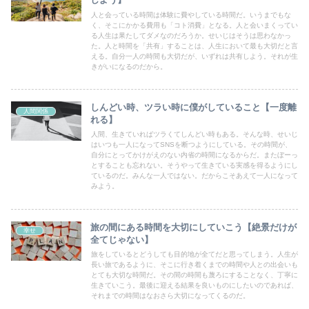
人と会っている時間は体験に費やしている時間だ。いうまでもな
く、そこにかかる費用も「コト消費」となる。人と会いまくってい
る人生は果たしてダメなのだろうか。せいじはそうは思わなかっ
た。人と時間を「共有」することは、人生において最も大切だと言
える。自分一人の時間も大切だが、いずれは共有しよう。それが生
きがいになるのだから。
しんどい時、ツラい時に僕がしていること【一度離
人間関係
れる】
人間、生きていればツラくてしんどい時もある。そんな時、せいじ
はいつも一人になってSNSを断つようにしている。その時間が、
自分にとってかけがえのない内省の時間になるからだ。またぼーっ
とすることも忘れない。そうやって生きている実感を得るようにし
ているのだ。みんな一人ではない。だからこそあえて一人になって
みよう。
旅の間にある時間を大切にしていこう【絶景だけが
幸せ
全てじゃない】
旅をしているとどうしても目的地が全てだと思ってしまう。人生が
長い旅であるように、そこに行き着くまでの時間や人との出会いも
とても大切な時間だ。その間の時間も蔑ろにすることなく、丁寧に
生きていこう。最後に迎える結果を良いものにしたいのであれば、
それまでの時間はなおさら大切になってくるのだ。