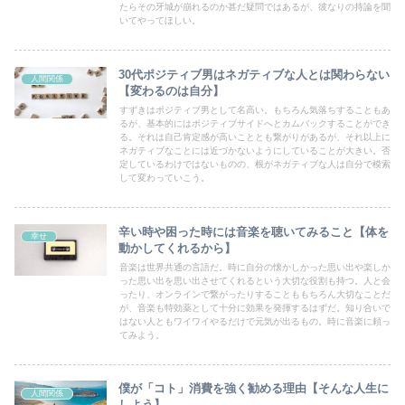
たらその牙城が崩れるのか甚だ疑問ではあるが、彼なりの持論を聞
いてやってほしい。
30代ポジティブ男はネガティブな人とは関わらない
人間関係
【変わるのは自分】
すずきはポジティブ男として名高い。もちろん気落ちすることもあ
るが、基本的にはポジティブサイドへとカムバックすることができ
る。それは自己肯定感が高いこととも繋がりがあるが、それ以上に
ネガティブなことには近づかないようにしていることが大きい。否
定しているわけではないものの、根がネガティブな人は自分で模索
して変わっていこう。
辛い時や困った時には音楽を聴いてみること【体を
幸せ
動かしてくれるから】
音楽は世界共通の言語だ。時に自分の懐かしかった思い出や楽しか
った思い出を思い出させてくれるという大切な役割も持つ。人と会
ったり、オンラインで繋がったりすることももちろん大切なことだ
が、音楽も特効薬として十分に効果を発揮するはずだ。知り合いで
はない人ともワイワイやるだけで元気が出るもの。時に音楽に頼っ
てみよう。
僕が「コト」消費を強く勧める理由【そんな人生に
人間関係
しよう】