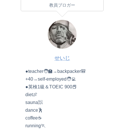
教員ブロガー
せいじ
●teacher🧑‍🏫→backpacker🎒
+40→self-employed🧑‍💻
●英検1級＆TOEIC 900📕
diet🍖
sauna🧖
dance🕺
coffee☕️
running🏃