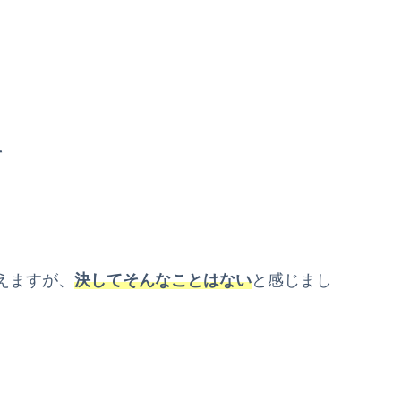
、
そ
えますが、
決してそんなことはない
と感じまし