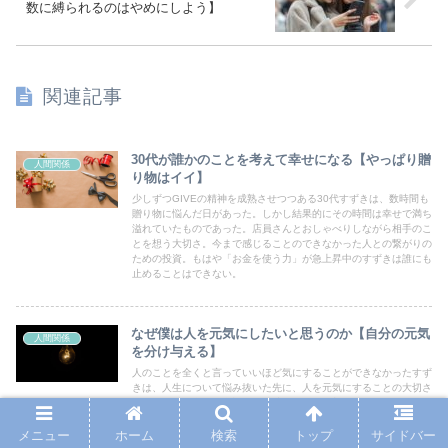
数に縛られるのはやめにしよう】
関連記事
30代が誰かのことを考えて幸せになる【やっぱり贈
人間関係
り物はイイ】
少しずつGIVEの精神を成熟させつつある30代すずきは、数時間も
贈り物に悩んだ日があった。しかし結果的にその時間は幸せで満ち
溢れていたものであった。店員さんとおしゃべりしながら相手のこ
とを想う大切さ。今まで感じることのできなかった人との繋がりの
ための投資。もはや「お金を使う力」が急上昇中のすずきは誰にも
止めることはできない。
なぜ僕は人を元気にしたいと思うのか【自分の元気
人間関係
を分け与える】
人のことを全くと言っていいほど気にすることができなかったすず
きは、人生について悩み抜いた先に、人を元気にすることの大切さ
を理解した。自分が余裕のある時ほど、人に与えること。それによ
って自分が所属しているコミュニティも活性化するし、何より自分
も元気をもらうことができる。元気玉のように、人に元気を分け与
メニュー
ホーム
検索
トップ
サイドバー
えよう。