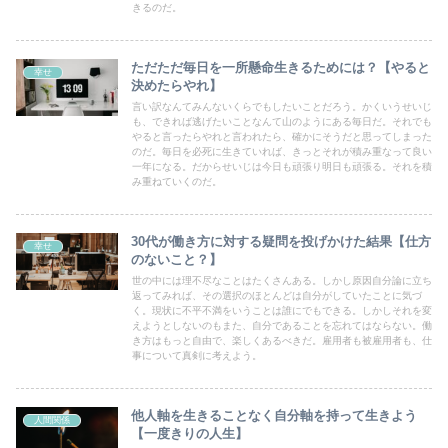
きるのだ。
ただただ毎日を一所懸命生きるためには？【やると
幸せ
決めたらやれ】
言い訳なんてみんないくらでもしたいことだろう。かくいうせいじ
も、できれば逃げたいことなんて山のようにある毎日だ。それでも
やると言ったらやれと言われたら、確かにそうだと思ってしまった
のだ。毎日を必死に生きていれば、きっとそれが積み重なって良い
一年になる。だからせいじは今日も頑張り明日も頑張る。それを積
み重ねていくのだ。
30代が働き方に対する疑問を投げかけた結果【仕方
幸せ
のないこと？】
世の中には理不尽なことはたくさんある。しかし原因自分論に立ち
返ってみれば、その選択のほとんどは自分がしていたことに気づ
く。現状に不平不満をいうことは誰にでもできる。しかしそれを変
えようとしないのもまた、自分であることを忘れてはならない。働
き方はもっと自由で、楽しくあるべきだ。雇用者も被雇用者も、仕
事について真剣に考えよう。
他人軸を生きることなく自分軸を持って生きよう
人間関係
【一度きりの人生】