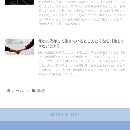
他人軸の上を生きている時は、基本的にコントロールされているの
でしんどい。だから決してブレない自分軸を持てるよう、今一度内
省してみよう。自分の人生と真剣に向き合い、残りの人生が短いと
思えれば、自分のやりたいことなんてポンポン出てくる。なければ
ないでいい。とにかく他人の敷いたレールの上を進まないことだ。
自分の人生、自分で決めるのだ。
何かに依存して生きているとしんどくなる【信じす
人間関係
ぎないこと】
誰かを信頼したり信用したりすること。それは素晴らしいことであ
り、その信頼のおかげで社会は成り立っていると言ってもいい。し
かし一方で、そこに100％投入してしまうと、痛い目を見ることに
なる。人との繋がりは、いつか切れる可能性もあるからだ。あまり
にも依存していると切れた時の損失が大きい。ほどよいバランス感
覚を持って付き合っていこう。
ホーム
幸せ
PAGE TOP