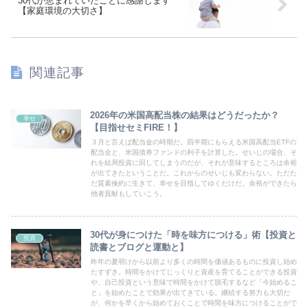
30代が恵まれていたことに感謝します
【家庭環境の大切さ】
関連記事
2026年の米国高配当株の結果はどうだったか？
幸せ
【目指せセミFIRE！】
３月と言えば配当金の時期だ。四半期にもらえる米国高配当ETFの
配当金と、米国債券ファンドの利子を計算した。せいじの場合、そ
れを結局投資に回してしまうのだが、それが意味するところは余裕
が出てきたということだ。これからのせいじも変わらない。ただた
だ質素倹約に生きて、幸せを目指してゆくだけだ。余裕ができたら
他者貢献もしていこう。
30代が身につけた「時を味方につける」術【投資と
投資
読書とブログと運動と】
昨年の夏明けから以前より多くの時間を価値あるものに投資し始め
たすずき。時間をかけてじっくりと資産を育てることができる投資
や、自己投資という意味で時間をかけて脱毛するなど「今始めるこ
と」を始めたことで効果が出てきている。継続する努力も大切だ
が、何かを早くから始めておくことで時間を味方につけることがで