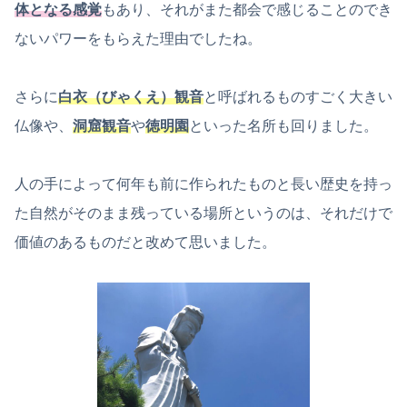
体となる感覚
もあり、それがまた都会で感じることのでき
ないパワーをもらえた理由でしたね。
さらに
白衣（びゃくえ）観音
と呼ばれるものすごく大きい
仏像や、
洞窟観音
や
徳明園
といった名所も回りました。
人の手によって何年も前に作られたものと長い歴史を持っ
た自然がそのまま残っている場所というのは、それだけで
価値のあるものだと改めて思いました。