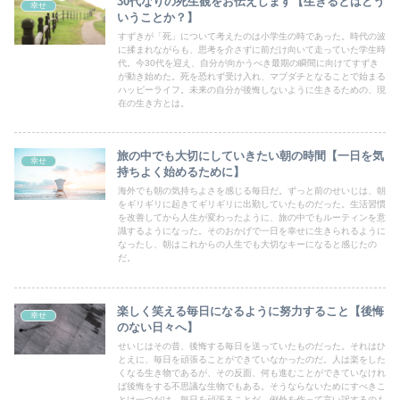
30代なりの死生観をお伝えします【生きるとはどう
幸せ
いうことか？】
すずきが「死」について考えたのは小学生の時であった。時代の波
に揉まれながらも、思考を介さずに前だけ向いて走っていた学生時
代。今30代を迎え、自分が向かうべき最期の瞬間に向けてすずき
が動き始めた。死を恐れず受け入れ、マブダチとなることで始まる
ハッピーライフ。未来の自分が後悔しないように生きるための、現
在の生き方とは。
旅の中でも大切にしていきたい朝の時間【一日を気
幸せ
持ちよく始めるために】
海外でも朝の気持ちよさを感じる毎日だ。ずっと前のせいじは、朝
をギリギリに起きてギリギリに出勤していたものだった。生活習慣
を改善してから人生が変わったように、旅の中でもルーティンを意
識するようになった。そのおかげで一日を幸せに生きられるように
なったし、朝はこれからの人生でも大切なキーになると感じたの
だ。
楽しく笑える毎日になるように努力すること【後悔
幸せ
のない日々へ】
せいじはその昔、後悔する毎日を送っていたものだった。それはひ
とえに、毎日を頑張ることができていなかったのだ。人は楽をした
くなる生き物であるが、その反面、何も進むことができていなけれ
ば後悔をする不思議な生物でもある。そうならないためにすべきこ
とは一つだけ。毎日を頑張ることだ。例外を作って言い訳するのも