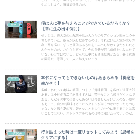
やめにしよう。毎日頑張るのだ。
僕は人に夢を与えることができているだろうか？
幸せ
【常に生み出す側に】
せいじは、任天堂の生配信を見た人たちのリアクション動画に心を
奪われていた。彼らが涙し歓喜するのは、それだけ任天堂が彼らの
心に寄り添い、ずっと価値あるものを生み出し続けてきたからだと
わかったのだ。だからと言って、今の自分が何も価値を生み出せて
いないわけではないし、どんな仕事にも価値提供がある。要は意識
の問題だ。意識して、人に与えていこう。
30代になってもできないものはあきらめる【得意を
幸せ
生かそう】
多岐にわたって趣味の範囲、つまり「趣味範囲」を広げる滝廉太郎
あるいは小林多喜二であるすずきは、苦手なことも盛りだくさんで
ある。ただその中で出会ったあるいは再会したかけがえのない趣味
もあって、自分の興味はどこにベクトルが向くのかわかったものじ
ゃないなと思う夏の夜。好きなことを人生の中心に据えることは悪
いことではない。ストレスフルなものは時に避けたっていいのだ。
行き詰まった時は一度リセットしてみよう【思考を
人間関係
クリアにする】