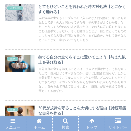
とてもひどいことを言われた時の対処法【とにかく
人間関係
すぐ離れろ】
人の悩みの中でもトップレベルに入るのが人間関係だ。せいじも先
生として多くの人と関わってきた分、その辛さがよくわかる。た
だ、どうしても合わない人と戦ったり、その人に言い返したりする
ことは悪手でしかない。そっと離れることが、自分にとってもその
人にとっても大切な時間となるのだ。まずは自分。そして好きな人
といることで、幸せパワーをもらおう。
持てる自分の全てをそこに置いてこよう【与えた以
幸せ
上を受け取る】
自分自身の全てを与えることには、リスクや損が伴う。それを知っ
た上で、自分はどうすべきなのか。せいじは悩みに悩んだ。しかし
自分を変えるべく、フルコミットした１年間。どんなにしんどくて
もできたのは、そのシンプルな答えを求めていたからなのかも知れ
ない。自分を全て与えてみよう。必ず「感謝」が形を変えて自分に
変えてくるはずだ。
30代が規律を守ることを大切にする理由【持続可能
幸せ
な自分を作る】
規律とは、すずきの大好きな言葉である。とはいえ以前は不摂生な
日々を過ごしていたものだ。習慣化や継続、自制心や清貧さを人生
メニュー
ホーム
検索
トップ
サイドバー
のルーティンに取り入れていくと、今まで気づかなかったことに気