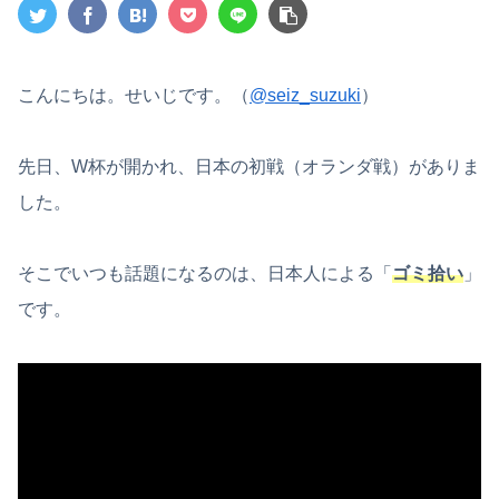
こんにちは。せいじです。（
@seiz_suzuki
）
先日、W杯が開かれ、日本の初戦（オランダ戦）がありま
した。
そこでいつも話題になるのは、日本人による「
ゴミ拾い
」
です。